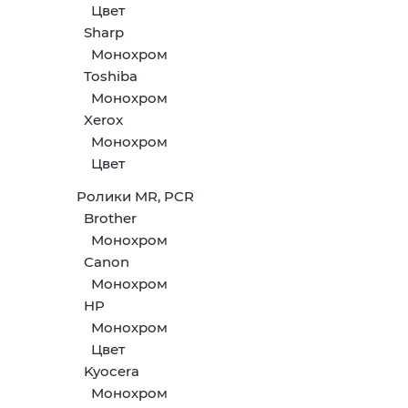
Цвет
Sharp
Монохром
Toshiba
Монохром
Xerox
Монохром
Цвет
Ролики MR, PCR
Brother
Монохром
Canon
Монохром
HP
Монохром
Цвет
Kyocera
Монохром