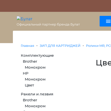
О бренде
Гарантия
ВАЖНО
Оплата
Доставка
+7 (495) 477-56-25
8 (800) 333-38-47
Официальный партнер бренда Булат
-
-
Главная
ЗИП ДЛЯ КАРТРИДЖЕЙ
Ролики MR, PC
Комплектующие
Цве
Brother
Монохром
HP
Монохром
Цвет
Ракели и лезвия
Brother
Монохром