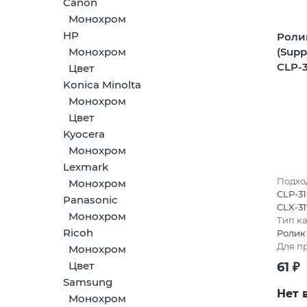
Canon
Монохром
HP
Роли
(Supp
Монохром
CLP-3
Цвет
Konica Minolta
Монохром
Цвет
Kyocera
Монохром
Lexmark
Подход
Монохром
CLP-31
Panasonic
CLX-31
Монохром
Тип к
Ricoh
Ролик
Для п
Монохром
Цвет
61
₽
Samsung
Нет 
Монохром