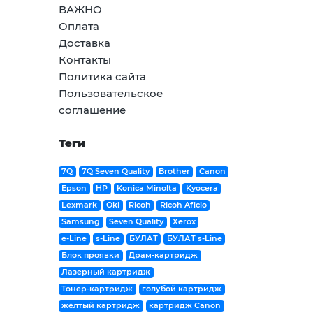
ВАЖНО
Оплата
Доставка
Контакты
Политика сайта
Пользовательское
соглашение
Теги
7Q
7Q Seven Quality
Brother
Canon
Epson
HP
Konica Minolta
Kyocera
Lexmark
Oki
Ricoh
Ricoh Aficio
Samsung
Seven Quality
Xerox
e-Line
s-Line
БУЛАТ
БУЛАТ s-Line
Блок проявки
Драм-картридж
Лазерный картридж
Тонер-картридж
голубой картридж
жёлтый картридж
картридж Canon