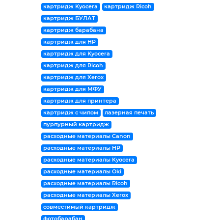
картридж Kyocera
картридж Ricoh
картридж БУЛАТ
картридж барабана
картридж для HP
картридж для Kyocera
картридж для Ricoh
картридж для Xerox
картридж для МФУ
картридж для принтера
картридж с чипом
лазерная печать
пурпурный картридж
расходные материалы Canon
расходные материалы HP
расходные материалы Kyocera
расходные материалы Oki
расходные материалы Ricoh
расходные материалы Xerox
совместимый картридж
фотобарабан