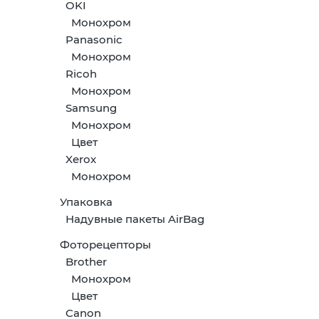
OKI
Монохром
Panasonic
Монохром
Ricoh
Монохром
Samsung
Монохром
Цвет
Xerox
Монохром
Упаковка
Надувные пакеты AirBag
Фоторецепторы
Brother
Монохром
Цвет
Canon