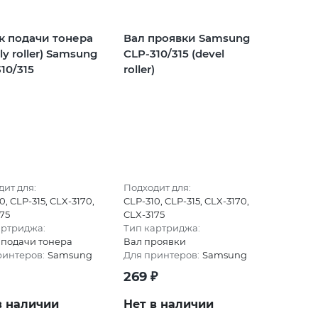
к подачи тонера
Вал проявки Samsung
ly roller) Samsung
CLP-310/315 (devel
10/315
roller)
ит для:
Подходит для:
0, CLP-315, CLX-3170,
CLP-310, CLP-315, CLX-3170,
75
CLX-3175
артриджа:
Тип картриджа:
 подачи тонера
Вал проявки
ринтеров:
Samsung
Для принтеров:
Samsung
269
₽
в наличии
Нет в наличии