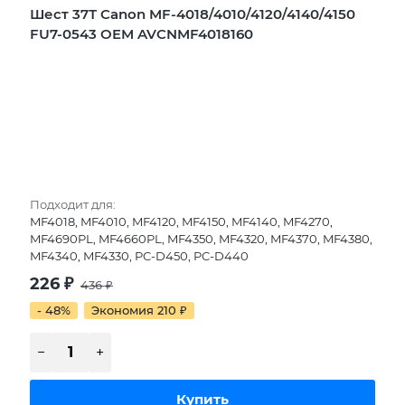
Шест 37Т Canon MF-4018/4010/4120/4140/4150
FU7-0543 OEM AVCNMF4018160
Подходит для:
MF4018, MF4010, MF4120, MF4150, MF4140, MF4270,
MF4690PL, MF4660PL, MF4350, MF4320, MF4370, MF4380,
MF4340, MF4330, PC-D450, PC-D440
226
₽
436
₽
- 48%
Экономия 210
₽