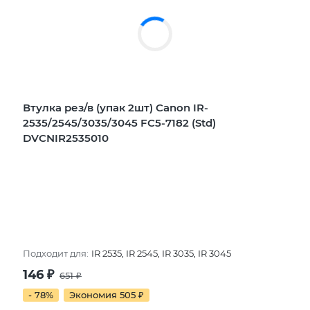
Втулка рез/в (упак 2шт) Canon IR-
2535/2545/3035/3045 FC5-7182 (Std)
DVCNIR2535010
Подходит для:
IR 2535, IR 2545, IR 3035, IR 3045
146
₽
651
₽
- 78%
Экономия 505
₽