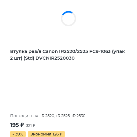
Втулка рез/в Canon IR2520/2525 FC9-1063 (упак
2 шт) (Std) DVCNIR2520030
Подходит для:
iR 2520, iR 2525, iR 2530
195
₽
321
₽
- 39%
Экономия 126
₽