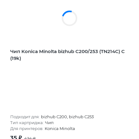
Чип Konica Minolta bizhub C200/253 (TN214C) C
(19k)
Подходит для:
bizhub C200, bizhub C253
Тип картриджа:
Чип
Для принтеров:
Konica Minolta
35
₽
424
₽