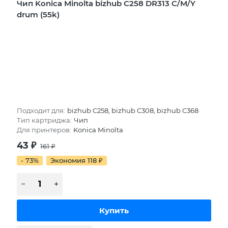
Чип Konica Minolta bizhub C258 DR313 C/M/Y
drum (55k)
Подходит для:
bizhub C258, bizhub C308, bizhub C368
Тип картриджа:
Чип
Для принтеров:
Konica Minolta
43
₽
161
₽
- 73%
Экономия 118
₽