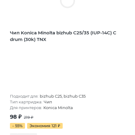
Чип Konica Minolta bizhub C25/35 (IUP-14C) C
drum (30k) TNX
Подходит для:
bizhub C25, bizhub C35
Тип картриджа:
Чип
Для принтеров:
Konica Minolta
98
₽
219
₽
- 55%
Экономия 121
₽