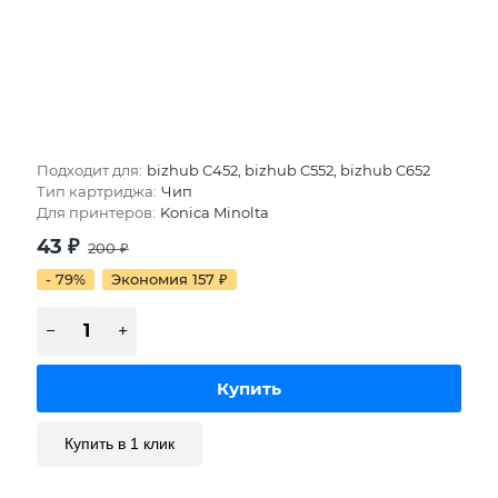
Подходит для:
bizhub C452, bizhub C552, bizhub C652
Тип картриджа:
Чип
Для принтеров:
Konica Minolta
43
₽
200
₽
- 79%
Экономия 157
₽
Купить в 1 клик