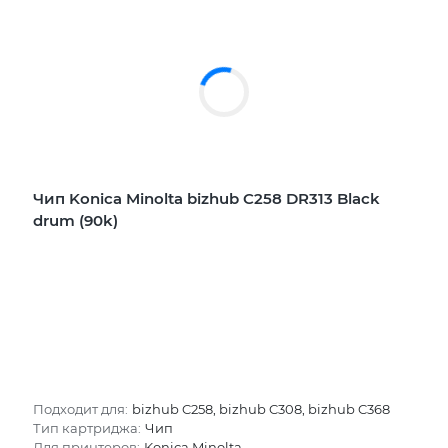
Чип Konica Minolta bizhub C258 DR313 Black
drum (90k)
Подходит для:
bizhub C258, bizhub C308, bizhub C368
Тип картриджа:
Чип
Для принтеров:
Konica Minolta