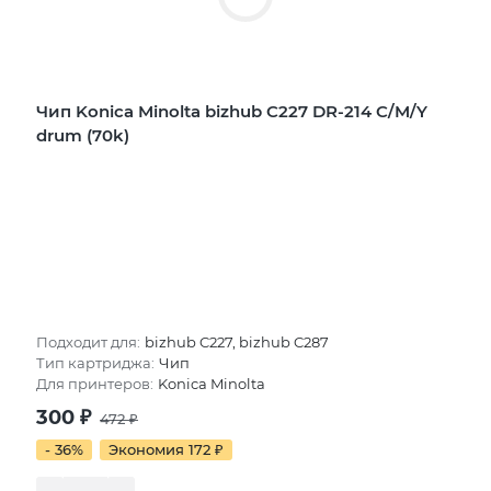
Чип Konica Minolta bizhub C227 DR-214 C/M/Y
drum (70k)
Подходит для:
bizhub C227, bizhub C287
Тип картриджа:
Чип
Для принтеров:
Konica Minolta
300
₽
472
₽
- 36%
Экономия 172
₽