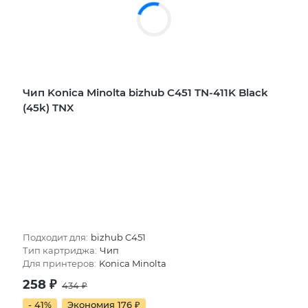
Чип Konica Minolta bizhub C451 TN-411K Black
(45k) TNX
Подходит для:
bizhub C451
Тип картриджа:
Чип
Для принтеров:
Konica Minolta
258
₽
434
₽
- 41%
Экономия 176
₽