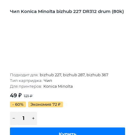
Чип Konica Minolta bizhub 227 DR312 drum (80k)
Подходит для:
bizhub 227, bizhub 287, bizhub 367
Тип картриджа:
Чип
Для принтеров:
Konica Minolta
49
₽
121
₽
- 60%
Экономия 72
₽