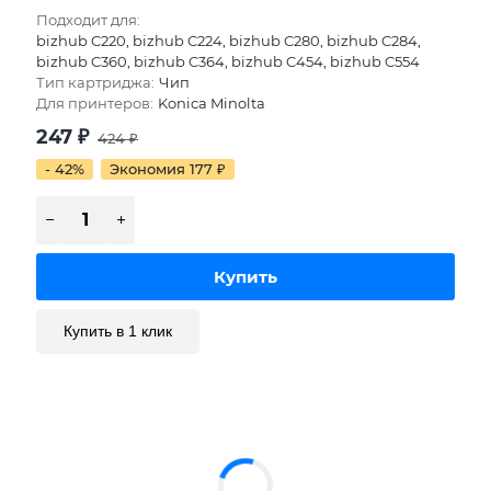
Подходит для:
bizhub C220, bizhub C224, bizhub C280, bizhub C284,
bizhub C360, bizhub C364, bizhub C454, bizhub C554
Тип картриджа:
Чип
Для принтеров:
Konica Minolta
247
₽
424
₽
- 42%
Экономия 177
₽
Купить в 1 клик