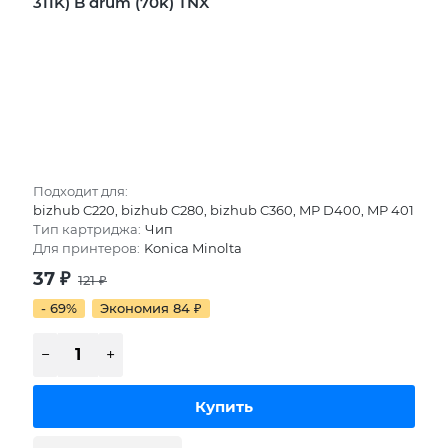
311K) B drum (70k) TNX
Подходит для:
bizhub C220, bizhub C280, bizhub C360, MP D400, MP 401
Тип картриджа:
Чип
Для принтеров:
Konica Minolta
37
₽
121
₽
- 69%
Экономия 84
₽