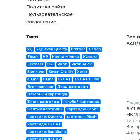
Политика сайта
Пользовательское
соглашение
Теги
Вал п
B411/B
7Q
7Q Seven Quality
Brother
Canon
Epson
HP
Konica Minolta
Kyocera
Lexmark
Oki
Ricoh
Ricoh Aficio
Samsung
Seven Quality
Xerox
e-Line
s-Line
БУЛАТ
БУЛАТ s-Line
Блок проявки
Драм-картридж
Лазерный картридж
Тонер-картридж
голубой картридж
Подход
B411, 
жёлтый картридж
картридж Canon
MB491
картридж Kyocera
картридж Ricoh
Тип к
картридж БУЛАТ
Вал п
картридж барабана
Для п
картридж для HP