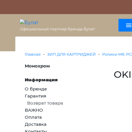
О бренде
Гарантия
ВАЖНО
Оплата
Доставка
+7 (495) 477-56-25
8 (800) 333-38-47
Официальный партнер бренда Булат
-
-
Главная
ЗИП ДЛЯ КАРТРИДЖЕЙ
Ролики MR, PC
Монохром
OKI
Информация
О бренде
Гарантия
Возврат товара
ВАЖНО
Оплата
Доставка
Контакты