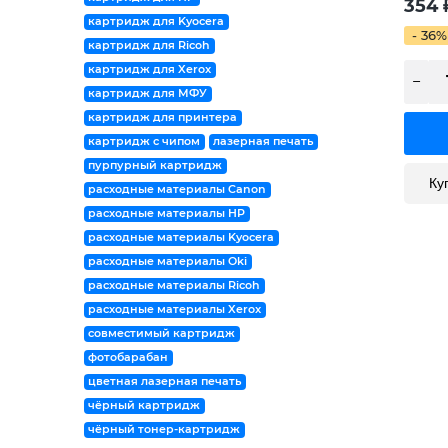
354
картридж для Kyocera
- 36%
картридж для Ricoh
картридж для Xerox
картридж для МФУ
картридж для принтера
картридж с чипом
лазерная печать
пурпурный картридж
Ку
расходные материалы Canon
расходные материалы HP
расходные материалы Kyocera
расходные материалы Oki
расходные материалы Ricoh
расходные материалы Xerox
совместимый картридж
фотобарабан
цветная лазерная печать
чёрный картридж
чёрный тонер-картридж