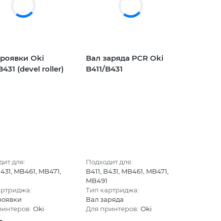
роявки Oki
Вал заряда PCR Oki
431 (devel roller)
B411/B431
ит для:
Подходит для:
B431, MB461, MB471,
B411, B431, MB461, MB471,
MB491
артриджа:
Тип картриджа:
роявки
Вал заряда
ринтеров:
Oki
Для принтеров:
Oki