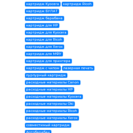
картридж Kyocera
картридж Ricoh
картридж БУЛАТ
картридж барабана
картридж для HP
картридж для Kyocera
картридж для Ricoh
картридж для Xerox
картридж для МФУ
картридж для принтера
картридж с чипом
лазерная печать
пурпурный картридж
расходные материалы Canon
расходные материалы HP
расходные материалы Kyocera
расходные материалы Oki
расходные материалы Ricoh
расходные материалы Xerox
совместимый картридж
фотобарабан