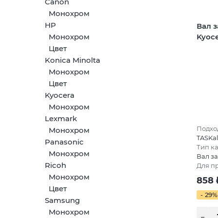
Canon
Монохром
HP
Вал 
Kyoce
Монохром
Цвет
Konica Minolta
Монохром
Цвет
Kyocera
Монохром
Lexmark
Подход
Монохром
TASKal
Panasonic
Тип к
Монохром
Вал з
Ricoh
Для п
Монохром
858
Цвет
- 29%
Samsung
Монохром