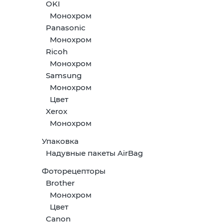
OKI
Монохром
Panasonic
Монохром
Ricoh
Монохром
Samsung
Монохром
Цвет
Xerox
Монохром
Упаковка
Надувные пакеты AirBag
Фоторецепторы
Brother
Монохром
Цвет
Canon