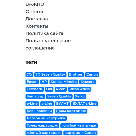
ВАЖНО
Оплата
Доставка
Контакты
Политика сайта
Пользовательское
соглашение
Теги
7Q
7Q Seven Quality
Brother
Canon
Epson
HP
Konica Minolta
Kyocera
Lexmark
Oki
Ricoh
Ricoh Aficio
Samsung
Seven Quality
Xerox
e-Line
s-Line
БУЛАТ
БУЛАТ s-Line
Блок проявки
Драм-картридж
Лазерный картридж
Тонер-картридж
голубой картридж
жёлтый картридж
картридж Canon