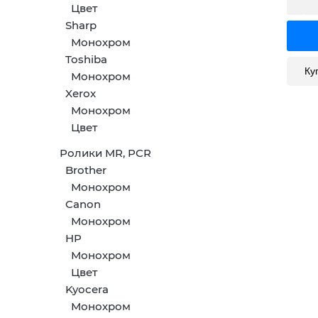
Цвет
Sharp
Монохром
Toshiba
Ку
Монохром
Xerox
Монохром
Цвет
Ролики MR, PCR
Brother
Монохром
Canon
Монохром
HP
Монохром
Цвет
Kyocera
Монохром