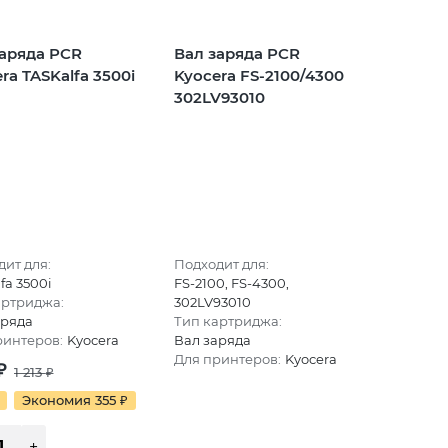
заряда PCR
Вал заряда PCR
ra TASKalfa 3500i
Kyocera FS-2100/4300
302LV93010
ит для:
Подходит для:
fa 3500i
FS-2100, FS-4300,
артриджа:
302LV93010
аряда
Тип картриджа:
ринтеров:
Kyocera
Вал заряда
Для принтеров:
Kyocera
₽
1 213
₽
Экономия 355
₽