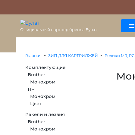
О бренде
Гарантия
ВАЖНО
Оплата
Доставка
+7 (495) 477-56-25
8 (800) 333-38-47
Официальный партнер бренда Булат
-
-
Главная
ЗИП ДЛЯ КАРТРИДЖЕЙ
Ролики MR, PC
Комплектующие
Мо
Brother
Монохром
HP
Монохром
Цвет
Ракели и лезвия
Brother
Монохром