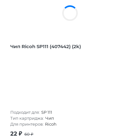
Чип Ricoh SP111 (407442) (2k)
Подходит для:
SP 111
Тип картриджа:
Чип
Для принтеров:
Ricoh
22
₽
60
₽