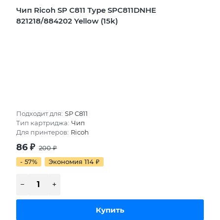
Чип Ricoh SP C811 Type SPC811DNHE
821218/884202 Yellow (15k)
Подходит для:
SP C811
Тип картриджа:
Чип
Для принтеров:
Ricoh
86
₽
200
₽
- 57%
Экономия 114
₽