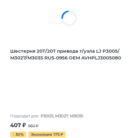
Шестерня 20T/20T привода т/узла LJ P3005/
М3027/М3035 RU5-0956 OEM AVHPLJ3005080
Подходит для:
P3005, M3027, M3035
407
₽
582
₽
- 30%
Экономия 175
₽