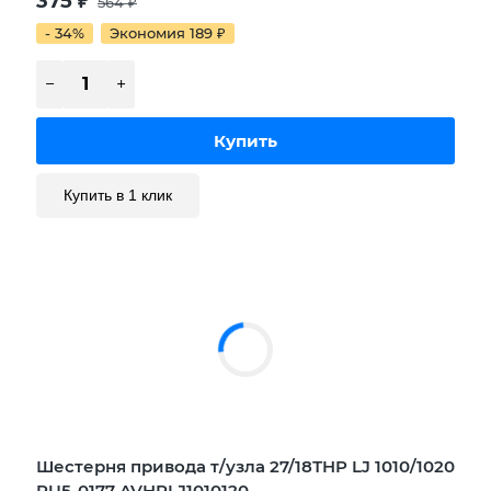
375
₽
564
₽
- 34%
Экономия 189
₽
Купить в 1 клик
Шестерня привода т/узла 27/18ТHP LJ 1010/1020
RU5-0177 AVHPLJ1010120