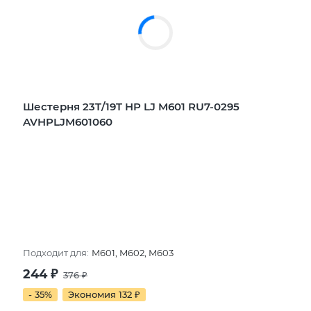
Шестерня 23T/19T HP LJ M601 RU7-0295
AVHPLJM601060
Подходит для:
M601, M602, M603
244
₽
376
₽
- 35%
Экономия 132
₽