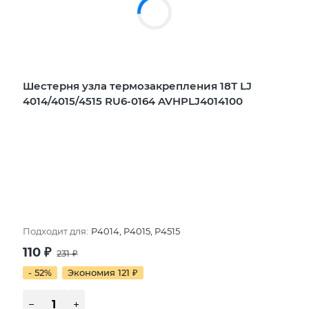
Шестерня узла термозакрепления 18Т LJ
4014/4015/4515 RU6-0164 AVHPLJ4014100
Подходит для:
P4014, P4015, P4515
110
₽
231
₽
- 52%
Экономия 121
₽