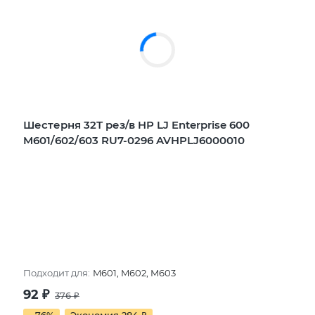
Шестерня 32Т рез/в HP LJ Enterprise 600
M601/602/603 RU7-0296 AVHPLJ6000010
Подходит для:
M601, M602, M603
92
₽
376
₽
- 76%
Экономия 284
₽