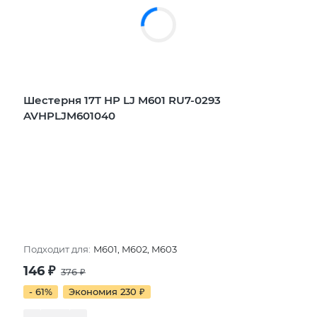
Шестерня 17T HP LJ M601 RU7-0293
AVHPLJM601040
Подходит для:
M601, M602, M603
146
₽
376
₽
- 61%
Экономия 230
₽