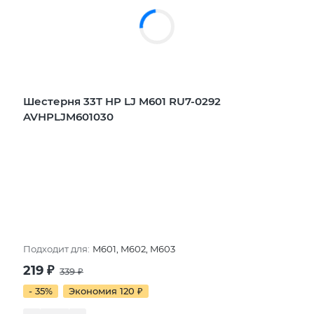
Шестерня 33T HP LJ M601 RU7-0292
AVHPLJM601030
Подходит для:
M601, M602, M603
219
₽
339
₽
- 35%
Экономия 120
₽