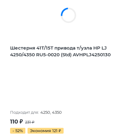
Шестерня 41Т/15Т привода т/узла HP LJ
4250/4350 RU5-0020 (Std) AVHPLJ4250130
Подходит для:
4250, 4350
110
₽
231
₽
- 52%
Экономия 121
₽