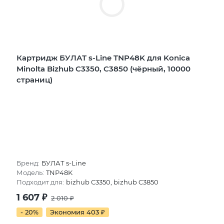
Картридж БУЛАТ s-Line TNP48K для Konica
Minolta Bizhub C3350, C3850 (чёрный, 10000
страниц)
Бренд:
БУЛАТ s-Line
Модель:
TNP48K
Подходит для:
bizhub C3350, bizhub C3850
1 607
₽
2 010
₽
- 20%
Экономия 403
₽