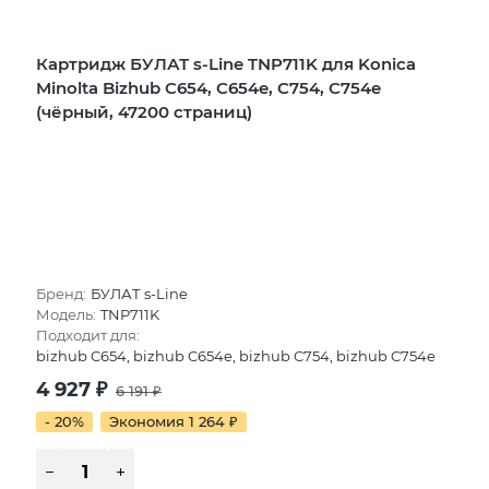
Картридж БУЛАТ s-Line TNP711K для Konica
Minolta Bizhub C654, C654e, C754, C754e
(чёрный, 47200 страниц)
Бренд:
БУЛАТ s-Line
Модель:
TNP711K
Подходит для:
bizhub C654, bizhub C654e, bizhub C754, bizhub C754e
4 927
₽
6 191
₽
- 20%
Экономия 1 264
₽