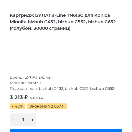
Картридж БУЛАТ s-Line TN613C для Konica
Minolta bizhub C452, bizhub C552, bizhub C652
(голубой, 30000 страниц)
Бренд:
БУЛАТ s-Line
Модель:
TN613-C
Подходит для:
bizhub C452, bizhub C552, bizhub C652
3 213
₽
5 850
₽
- 45%
Экономия 2 637
₽