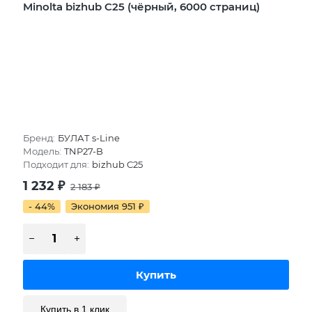
Minolta bizhub C25 (чёрный, 6000 страниц)
Бренд:
БУЛАТ s-Line
Модель:
TNP27-B
Подходит для:
bizhub C25
1 232
₽
2 183
₽
- 44%
Экономия 951
₽
Купить в 1 клик