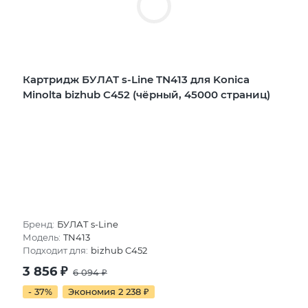
Картридж БУЛАТ s-Line TN413 для Konica
Minolta bizhub C452 (чёрный, 45000 страниц)
Бренд:
БУЛАТ s-Line
Модель:
TN413
Подходит для:
bizhub C452
3 856
₽
6 094
₽
- 37%
Экономия 2 238
₽