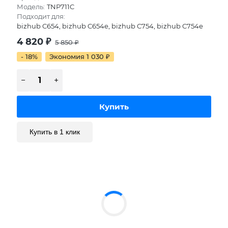
Модель:
TNP711C
Подходит для:
bizhub C654, bizhub C654e, bizhub C754, bizhub C754e
4 820
₽
5 850
₽
- 18%
Экономия 1 030
₽
Купить в 1 клик