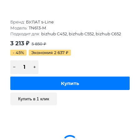
Бренд:
БУЛАТ s-Line
Модель:
TN613-M
Подходит для:
bizhub C452, bizhub C552, bizhub C652
3 213
₽
5 850
₽
- 45%
Экономия 2 637
₽
Купить в 1 клик