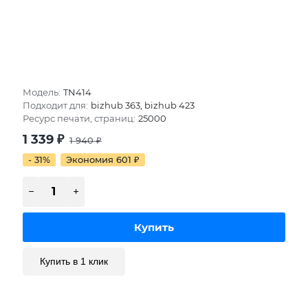
Модель:
TN414
Подходит для:
bizhub 363, bizhub 423
Ресурс печати, страниц:
25000
1 339
₽
1 940
₽
- 31%
Экономия 601
₽
Купить в 1 клик