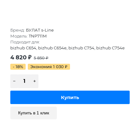
Бренд:
БУЛАТ s-Line
Модель:
TNP711M
Подходит для:
bizhub C654, bizhub C654e, bizhub C754, bizhub C754e
4 820
₽
5 850
₽
- 18%
Экономия 1 030
₽
Купить в 1 клик