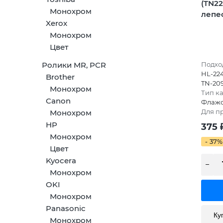
(TN22
Монохром
лепес
Xerox
Монохром
Цвет
Ролики MR, PCR
Подход
HL-224
Brother
TN-20
Монохром
Тип к
Canon
Флажо
Для п
Монохром
HP
375
Монохром
- 37%
Цвет
Kyocera
Монохром
OKI
Монохром
Panasonic
Ку
Монохром