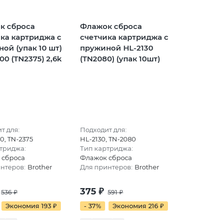
к сброса
Флажок сброса
ка картриджа с
счетчика картриджа с
ой (упак 10 шт)
пружиной HL-2130
00 (TN2375) 2,6k
(TN2080) (упак 10шт)
т для:
Подходит для:
0, TN-2375
HL-2130, TN-2080
триджа:
Тип картриджа:
 сброса
Флажок сброса
нтеров:
Brother
Для принтеров:
Brother
375
₽
536
₽
591
₽
Экономия 193
₽
- 37%
Экономия 216
₽