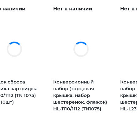
в наличии
Нет в наличии
Нет в
ок сброса
Конверсионный
Конве
чика картриджа
набор (торцевая
набор 
0/1112 (TN 1075)
крышка, набор
крышк
 10шт)
шестеренок, флажок)
шесте
HL-1110/1112 (TN1075)
HL-L23