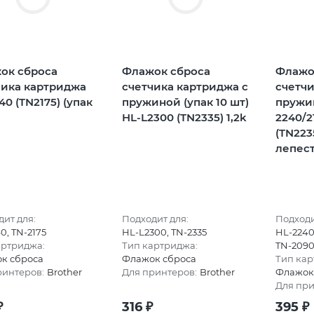
ок сброса
Флажок сброса
Флажо
чика картриджа
счетчика картриджа с
счетчи
40 (TN2175) (упак
пружиной (упак 10 шт)
пружи
HL-L2300 (TN2335) 1,2k
2240/2
(TN223
лепест
ит для:
Подходит для:
Подходи
0, TN-2175
HL-L2300, TN-2335
HL-2240,
артриджа:
Тип картриджа:
TN-209
к сброса
Флажок сброса
Тип кар
ринтеров:
Brother
Для принтеров:
Brother
Флажок
Для при
₽
316
₽
395
₽