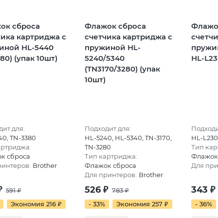
ок сброса
Флажок сброса
Флажо
чика картриджа с
счетчика картриджа с
счетчи
иной HL-5440
пружиной HL-
пружин
80) (упак 10шт)
5240/5340
HL-L23
(TN3170/3280) (упак
10шт)
ит для:
Подходит для:
Подходи
0, TN-3380
HL-5240, HL-5340, TN-3170,
HL-L230
артриджа:
TN-3280
Тип кар
к сброса
Тип картриджа:
Флажок
ринтеров:
Brother
Флажок сброса
Для при
Для принтеров:
Brother
₽
526
₽
343
₽
591
₽
783
₽
Экономия 216
₽
- 33%
Экономия 257
₽
- 36%