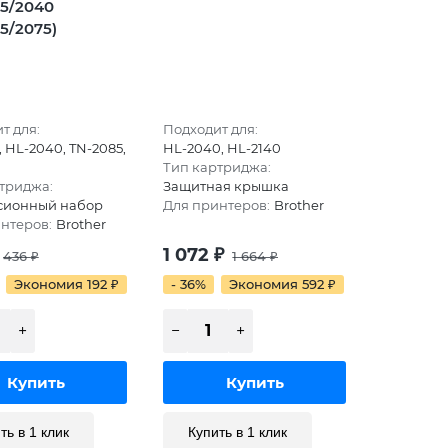
5/2040
5/2075)
т для:
Подходит для:
, HL-2040, TN-2085,
HL-2040, HL-2140
Тип картриджа:
триджа:
Защитная крышка
сионный набор
Для принтеров:
Brother
нтеров:
Brother
1 072
₽
436
₽
1 664
₽
Экономия 192
₽
- 36%
Экономия 592
₽
ть в 1 клик
Купить в 1 клик