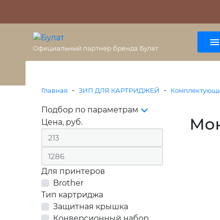
О бренде
Гарантия
ВАЖНО
Оплата
Доставка
+7 (495) 477-56-25
8 (800) 333-38-47
Официальный партнер бренда Булат
-
-
Главная
ЗИП ДЛЯ КАРТРИДЖЕЙ
Комплектующ
Подбор по параметрам
Мо
Цена, руб.
Для принтеров
Brother
Тип картриджа
Защитная крышка
Конверсионный набор