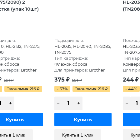
75/2090) 2
HL-203
тка (упак 10шт)
(TN208
ит для:
Подходит для:
Подходи
0, HL-2132, TN-2275,
HL-2035, HL-2040, TN-2085,
HL-2035
90
TN-2075
TN-2075
артриджа:
Тип картриджа:
Тип кар
к сброса
Флажок сброса
Конвер
ринтеров:
Brother
Для принтеров:
Brother
Для при
₽
375
₽
244
₽
591
₽
591
₽
Экономия 216
₽
- 37%
Экономия 216
₽
- 44%
пить в 1 клик
Купить в 1 клик
Купи