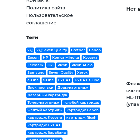
Контакты
Политика сайта
Нет 
Пользовательское
соглашение
Теги
7Q
7Q Seven Quality
Brother
Canon
Epson
HP
Konica Minolta
Kyocera
Lexmark
Oki
Ricoh
Ricoh Aficio
Samsung
Seven Quality
Xerox
e-Line
s-Line
БУЛАТ
БУЛАТ s-Line
Флаж
Блок проявки
Драм-картридж
счет
Лазерный картридж
HL-111
Тонер-картридж
голубой картридж
(упак
жёлтый картридж
картридж Canon
картридж Kyocera
картридж Ricoh
картридж БУЛАТ
картридж барабана