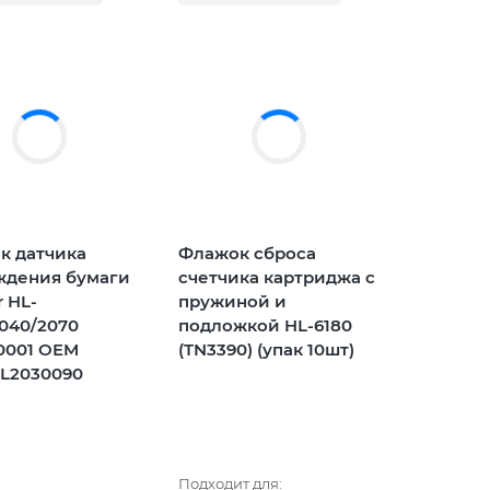
к датчика
Флажок сброса
ждения бумаги
счетчика картриджа с
r HL-
пружиной и
040/2070
подложкой HL-6180
0001 OEM
(TN3390) (упак 10шт)
L2030090
Подходит для: