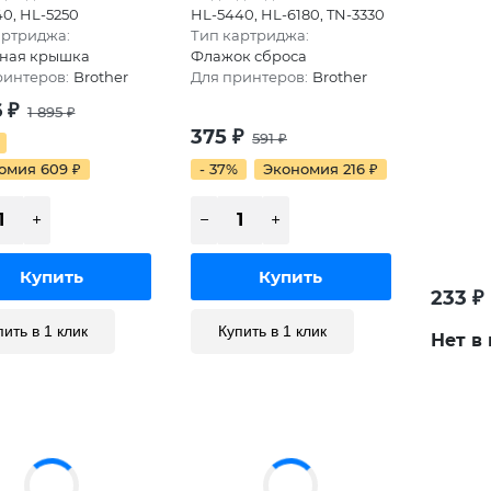
0, HL-5250
HL-5440, HL-6180, TN-3330
артриджа:
Тип картриджа:
ная крышка
Флажок сброса
ринтеров:
Brother
Для принтеров:
Brother
6
₽
1 895
₽
375
₽
591
₽
омия 609
₽
- 37%
Экономия 216
₽
233
₽
пить в 1 клик
Купить в 1 клик
Нет в