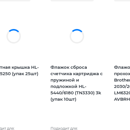
тная крышка HL-
Флажок сброса
Флажо
5250 (упак 25шт)
счетчика картриджа с
прохо
пружиной и
Brothe
подложкой HL-
2030/2
5440/6180 (TN3330) 3k
LM632
(упак 10шт)
AVBRH
ит для:
Подходит для: