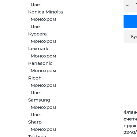
Цвет
Konica Minolta
Монохром
Цвет
Kyocera
Ку
Монохром
Lexmark
Монохром
Panasonic
Монохром
Ricoh
Монохром
Цвет
Samsung
Монохром
Флаж
Цвет
счет
Sharp
пруж
Монохром
2240/
Toshiba