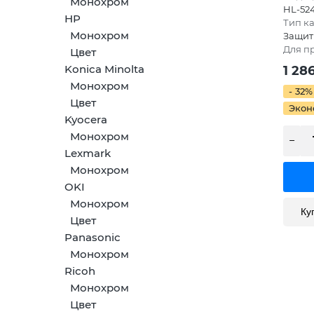
Монохром
HL-524
HP
Тип к
Монохром
Защит
Для п
Цвет
Konica Minolta
1 28
Монохром
- 32%
Цвет
Экон
Kyocera
Монохром
Lexmark
Монохром
OKI
Монохром
Ку
Цвет
Panasonic
Монохром
Ricoh
Монохром
Цвет