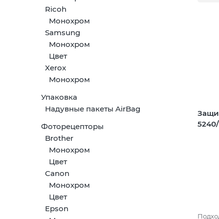
Ricoh
Монохром
Samsung
Монохром
Цвет
Xerox
Монохром
Упаковка
Надувные пакеты AirBag
Защи
5240/
Фоторецепторы
Brother
Монохром
Цвет
Canon
Монохром
Цвет
Epson
Подход