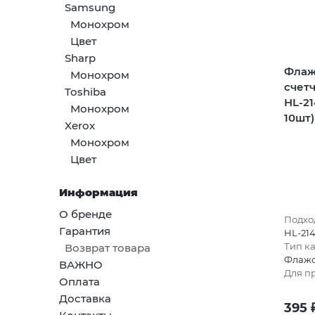
Samsung
Монохром
Цвет
Sharp
Флаж
Монохром
счет
Toshiba
HL-21
Монохром
10шт)
Xerox
Монохром
Цвет
Информация
О бренде
Подход
Гарантия
HL-214
Тип к
Возврат товара
Флажо
ВАЖНО
Для п
Оплата
Доставка
395