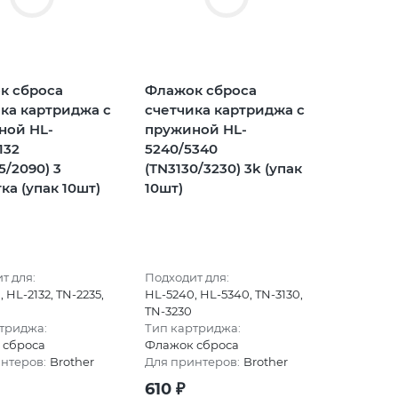
к сброса
Флажок сброса
ка картриджа с
счетчика картриджа с
ной HL-
пружиной HL-
132
5240/5340
5/2090) 3
(TN3130/3230) 3k (упак
ка (упак 10шт)
10шт)
т для:
Подходит для:
 HL-2132, TN-2235,
HL-5240, HL-5340, TN-3130,
0
TN-3230
триджа:
Тип картриджа:
 сброса
Флажок сброса
нтеров:
Brother
Для принтеров:
Brother
610
₽