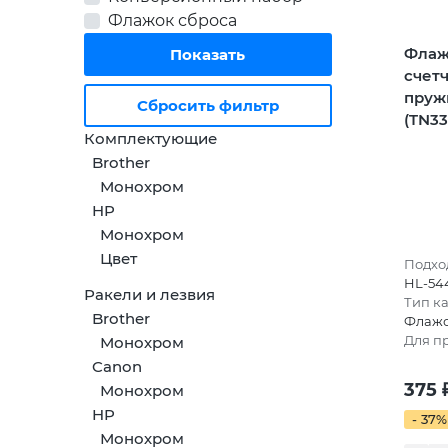
Флажок сброса
Флаж
счет
пруж
Сбросить фильтр
(TN33
Комплектующие
Brother
Монохром
HP
Монохром
Цвет
Подход
HL-544
Ракели и лезвия
Тип к
Brother
Флажо
Для п
Монохром
Canon
375
Монохром
HP
- 37%
Монохром