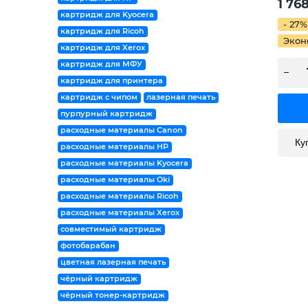
1 76
картридж для Kyocera
- 27%
картридж для Ricoh
Экон
картридж для Xerox
картридж для МФУ
картридж для принтера
картридж с чипом
лазерная печать
пурпурный картридж
расходные материалы Canon
Ку
расходные материалы HP
расходные материалы Kyocera
расходные материалы Oki
расходные материалы Ricoh
расходные материалы Xerox
совместимый картридж
фотобарабан
цветная лазерная печать
чёрный картридж
чёрный тонер-картридж