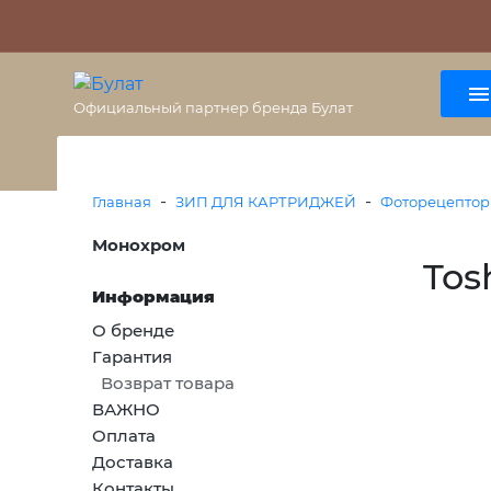
О бренде
Гарантия
ВАЖНО
Оплата
Доставка
+7 (495) 477-56-25
8 (800) 333-38-47
Официальный партнер бренда Булат
-
-
Главная
ЗИП ДЛЯ КАРТРИДЖЕЙ
Фоторецепто
Монохром
Tos
Информация
О бренде
Гарантия
Возврат товара
ВАЖНО
Оплата
Доставка
Контакты