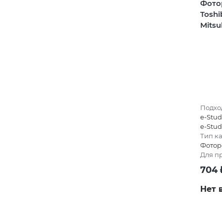
Фото
Toshi
Mitsu
Подход
e-Stud
e-Stud
Тип к
Фотор
Для п
704
Нет 