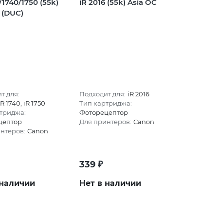
/1740/1750 (55k)
iR 2016 (55k) Asia OC
 (DUC)
т для:
Подходит для:
iR 2016
iR 1740, iR 1750
Тип картриджа:
триджа:
Фоторецептор
цептор
Для принтеров:
Canon
нтеров:
Canon
339
₽
 наличии
Нет в наличии