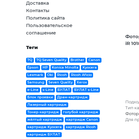
Доставка
Контакты
Политика сайта
Пользовательское
соглашение
Фото
iR 101
Теги
7Q
7Q Seven Quality
Brother
Canon
Epson
HP
Konica Minolta
Kyocera
Lexmark
Oki
Ricoh
Ricoh Aficio
Samsung
Seven Quality
Xerox
e-Line
s-Line
БУЛАТ
БУЛАТ s-Line
Блок проявки
Драм-картридж
Подход
Лазерный картридж
Тип к
Тонер-картридж
голубой картридж
Фотор
Для п
жёлтый картридж
картридж Canon
картридж Kyocera
картридж Ricoh
картридж БУЛАТ