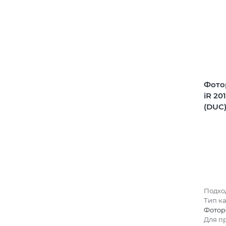
Фото
iR 20
(DUC
Подход
Тип к
Фотор
Для п