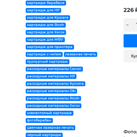
картридж барабана
226
картридж для HP
картридж для Kyocera
картридж для Ricoh
картридж для Xerox
картридж для МФУ
картридж для принтера
картридж с чипом
лазерная печать
Ку
пурпурный картридж
расходные материалы Canon
расходные материалы HP
расходные материалы Kyocera
расходные материалы Oki
расходные материалы Ricoh
расходные материалы Xerox
совместимый картридж
фотобарабан
цветная лазерная печать
Фото
чёрный картридж