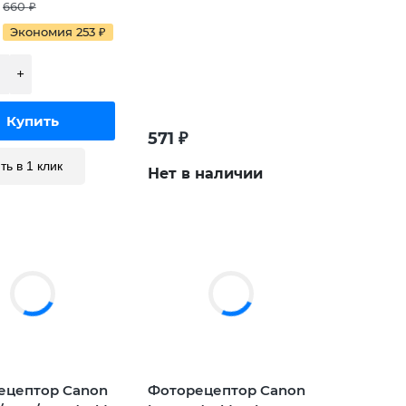
660
₽
Экономия 253
₽
571
₽
ть в 1 клик
Нет в наличии
ецептор Canon
Фоторецептор Canon