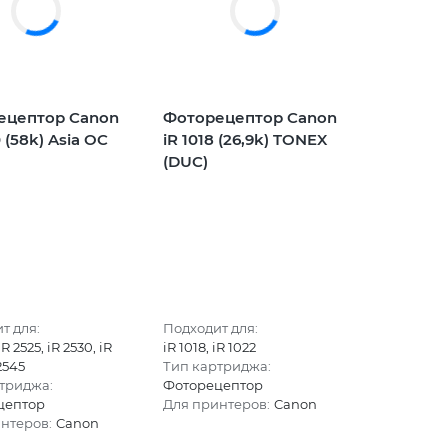
ецептор Canon
Фоторецептор Canon
 (58k) Asia OC
iR 1018 (26,9k) TONEX
(DUC)
т для:
Подходит для:
iR 2525, iR 2530, iR
iR 1018, iR 1022
 2545
Тип картриджа:
триджа:
Фоторецептор
цептор
Для принтеров:
Canon
нтеров:
Canon