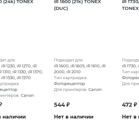
10 (24k) TONEX
iR 1600 (21k) TONEX
iR 1730
)
(DUC)
TONEX
ит для:
Подходит для:
Подходи
, iR 1230, iR 1270, iR
iR 1600, iR 1605, iR 1610, iR
iR 1730, 
R 1310, iR 1330, iR 1370,
2000, iR 2010
Тип кар
, iR 1530, iR 1570
Тип картриджа:
Фоторе
артриджа:
Фоторецептор
Для при
ецептор
Для принтеров:
Canon
ринтеров:
Canon
₽
544
₽
472
₽
в наличии
Нет в наличии
Нет в