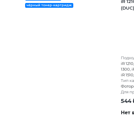
iR 12
чёрный тонер-картридж
(DUC
Подход
iR 1210
1300, i
iR 1510
Тип к
Фотор
Для п
544
Нет 