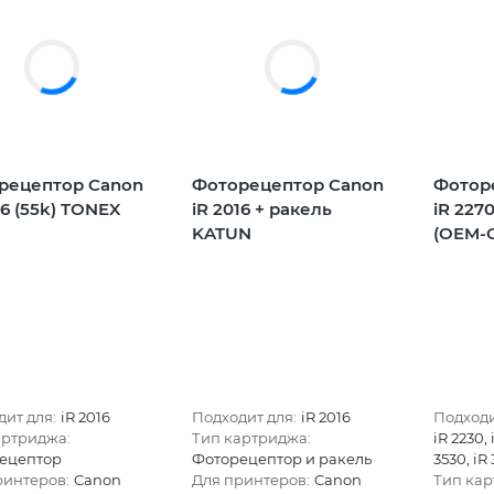
рецептор Canon
Фоторецептор Canon
Фотор
16 (55k) TONEX
iR 2016 + ракель
iR 227
)
KATUN
(OEM-C
ит для:
iR 2016
Подходит для:
iR 2016
Подходи
артриджа:
Тип картриджа:
iR 2230, 
ецептор
Фоторецептор и ракель
3530, iR
ринтеров:
Canon
Для принтеров:
Canon
Тип кар