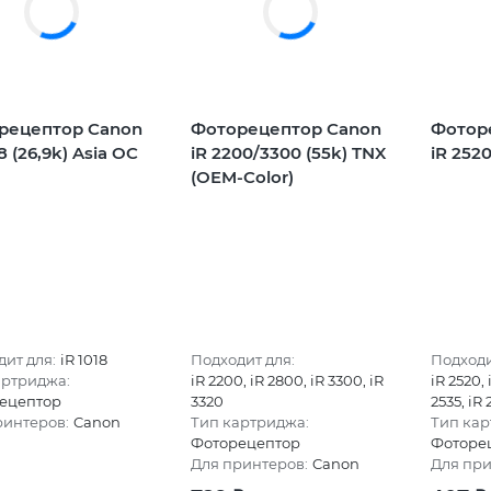
рецептор Canon
Фоторецептор Canon
Фотор
8 (26,9k) Asia OC
iR 2200/3300 (55k) TNX
iR 2520
(OEM-Color)
ит для:
iR 1018
Подходит для:
Подходи
артриджа:
iR 2200, iR 2800, iR 3300, iR
iR 2520, 
ецептор
3320
2535, iR
ринтеров:
Canon
Тип картриджа:
Тип кар
Фоторецептор
Фоторе
Для принтеров:
Canon
Для при