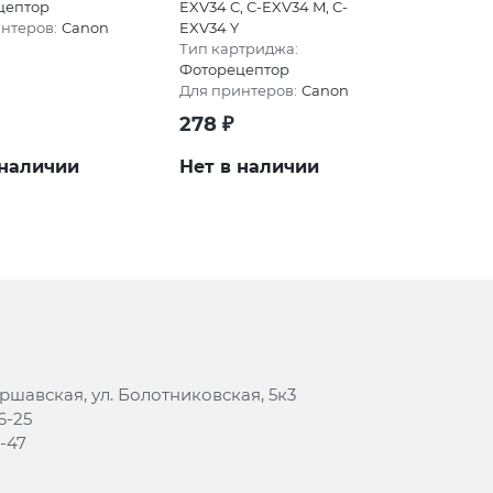
цептор
EXV34 C, C-EXV34 M, C-
нтеров:
Canon
EXV34 Y
Тип картриджа:
Фоторецептор
Для принтеров:
Canon
278
₽
 наличии
Нет в наличии
аршавская, ул. Болотниковская, 5к3
6-25
8-47