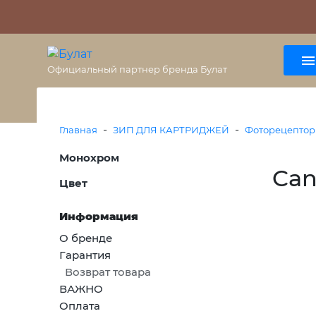
О бренде
Гарантия
ВАЖНО
Оплата
Доставка
+7 (495) 477-56-25
8 (800) 333-38-47
Официальный партнер бренда Булат
-
-
Главная
ЗИП ДЛЯ КАРТРИДЖЕЙ
Фоторецепто
Монохром
Ca
Цвет
Информация
О бренде
Гарантия
Возврат товара
ВАЖНО
Оплата