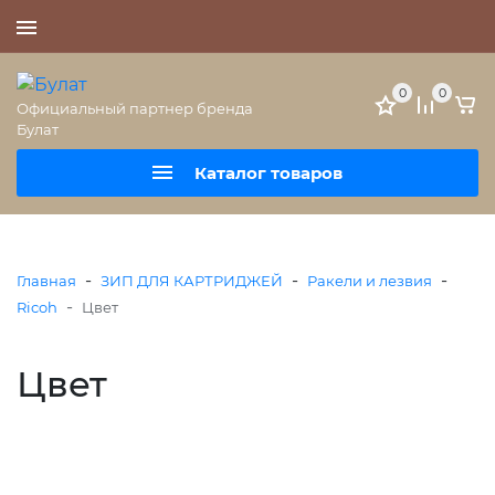
+7 (495) 477-56-25
0
0
Официальный партнер бренда
Булат
Каталог товаров
-
-
-
Главная
ЗИП ДЛЯ КАРТРИДЖЕЙ
Ракели и лезвия
-
Ricoh
Цвет
Цвет