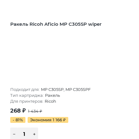
Ракель Ricoh Aficio MP C305SP wiper
Подходит для:
MP C305SP, MP C305SPF
Тип картриджа:
Ракель
Для принтеров:
Ricoh
268
₽
1 434
₽
- 81%
Экономия 1 166
₽