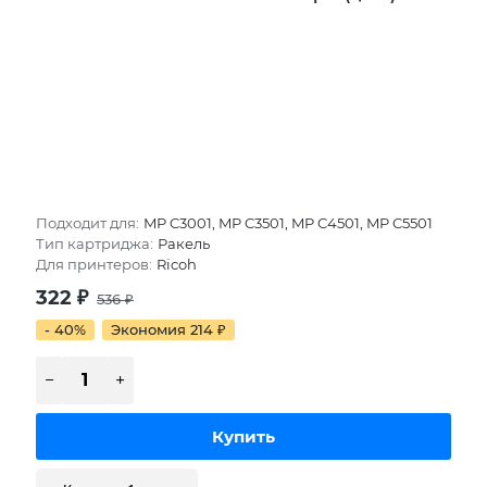
Подходит для:
MP C3001, MP C3501, MP C4501, MP C5501
Тип картриджа:
Ракель
Для принтеров:
Ricoh
322
₽
536
₽
- 40%
Экономия 214
₽