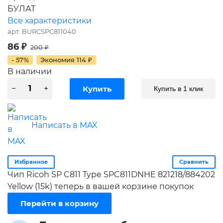
БУЛАТ
Все характеристики
арт.
BURCSPC811040
86
₽
200
₽
- 57%
Экономия
114
₽
В наличии
Купить в 1 клик
Написать в MAX
Избранное
Сравнить
Чип Ricoh SP C811 Type SPC811DNHE 821218/884202
Yellow (15k) теперь в вашей корзине покупок
Перейти в корзину