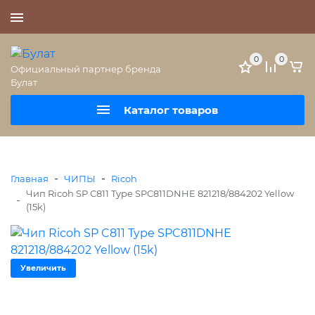
+7 (495) 477-56-25
0
0
Официальный партнер бренда
Булат
Каталог товаров
-
-
Главная
ЧИПЫ
Ricoh
Чип Ricoh SP C811 Type SPC811DNHE 821218/884202 Yellow
-
(15k)
Увеличить