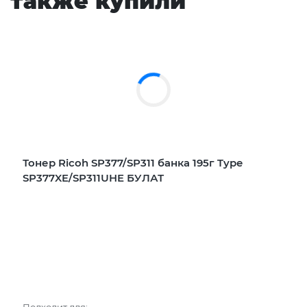
также купили
Тонер Ricoh SP377/SP311 банка 195г Type
SP377XE/SP311UHE БУЛАТ