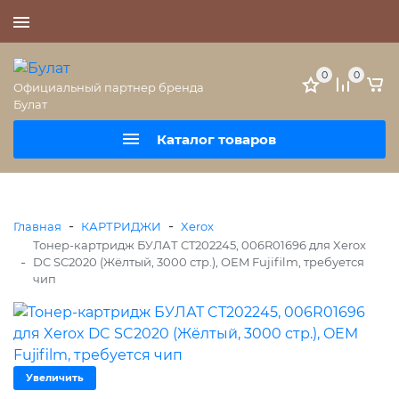
+7 (495) 477-56-25
0
0
Официальный партнер бренда
Булат
Каталог товаров
-
-
Главная
КАРТРИДЖИ
Xerox
Тонер-картридж БУЛАТ CT202245, 006R01696 для Xerox
-
DC SC2020 (Жёлтый, 3000 стр.), OEM Fujifilm, требуется
чип
Увеличить