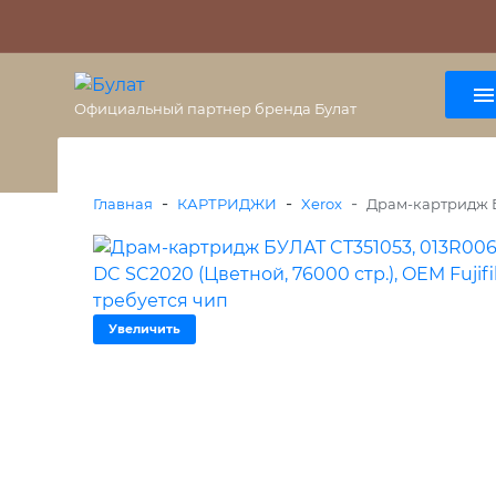
О бренде
Гарантия
ВАЖНО
Оплата
Доставка
+7 (495) 477-56-25
8 (800) 333-38-47
Официальный партнер бренда Булат
-
-
-
Главная
КАРТРИДЖИ
Xerox
Драм-картридж БУ
Увеличить