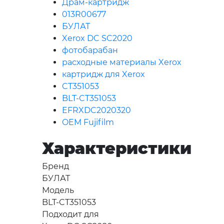
Драм-картридж
013R00677
БУЛАТ
Xerox DC SC2020
фотобарабан
расходные материалы Xerox
картридж для Xerox
CT351053
BLT-CT351053
EFRXDC2020320
OEM Fujifilm
Характеристики
Бренд
БУЛАТ
Модель
BLT-CT351053
Подходит для