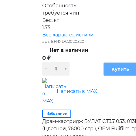
Особенность
требуется чип
Вес, кг
1.75
Все характеристики
арт.
EFRXDC2020320
Нет в наличии
0
₽
Написать в MAX
Избранное
Драм-картридж БУЛАТ CT351053, 013
(Цветной, 76000 стр.), OEM Fujifilm,
корзине покупок