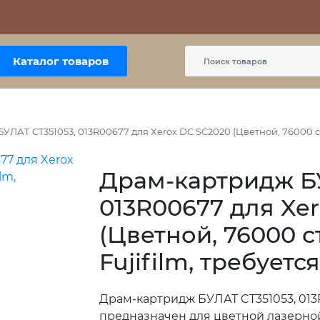
Контакты
Политика сайта
Пользовательское соглашение
Каталог товаров
ЛАТ CT351053, 013R00677 для Xerox DC SC2020 (Цветной, 76000 стр
Драм-картридж БУ
013R00677 для Xe
(Цветной, 76000 с
Fujifilm, требуетс
Драм-картридж БУЛАТ CT351053, 013
предназначен для цветной лазерно