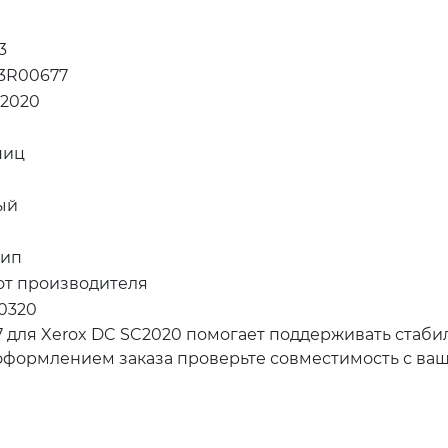
3
13R00677
C2020
ниц
ый
чип
 от производителя
0320
 для Xerox DC SC2020 помогает поддерживать стаби
 оформлением заказа проверьте совместимость с ва