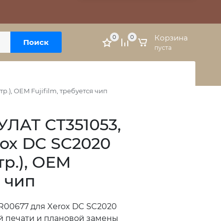
Москва, м. Варшавская, ул. Болотниковская, 5к3
Личный кабинет
Корзина
0
0
Поиск
пуста
.), OEM Fujifilm, требуется чип
ЛАТ CT351053,
rox DC SC2020
тр.), OEM
я чип
R00677 для Xerox DC SC2020
й печати и плановой замены