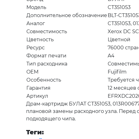
Модель
CT351053
Дополнительное обозначение
BLT-CT35105
Аналог
CT351053, 0
Совместимость
Xerox DC S
Цветность
Цветной
Ресурс
76000 стра
Формат печати
A4
Тип расходника
Совместим
OEM
Fujifilm
Особенность
Требуется 
Гарантия
12 месяцев
Артикул
EFRXDC202
Драм-картридж БУЛАТ CT351053, 013R00677
плановой замены расходного узла. Перед
подходящего чипа.
Теги: