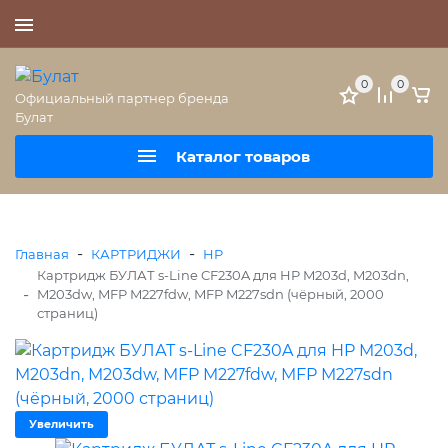
+7 (495) 477-56-25
0
0
Официальный партнер бренда
Булат
Каталог товаров
-
-
Главная
КАРТРИДЖИ
HP
Картридж БУЛАТ s-Line CF230A для HP M203d, M203dn,
-
M203dw, MFP M227fdw, MFP M227sdn (чёрный, 2000
страниц)
Увеличить