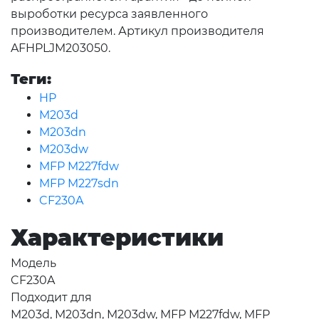
выроботки ресурса заявленного
производителем. Артикул производителя
AFHPLJM203050.
Теги:
HP
M203d
M203dn
M203dw
MFP M227fdw
MFP M227sdn
CF230A
Характеристики
Модель
CF230A
Подходит для
M203d, M203dn, M203dw, MFP M227fdw, MFP