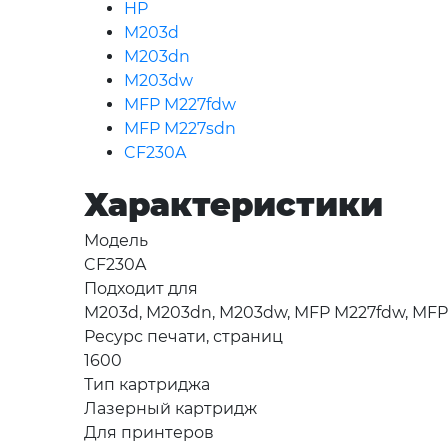
HP
M203d
M203dn
M203dw
MFP M227fdw
MFP M227sdn
CF230A
Характеристики
Модель
CF230A
Подходит для
M203d, M203dn, M203dw, MFP M227fdw, MF
Ресурс печати, страниц
1600
Тип картриджа
Лазерный картридж
Для принтеров