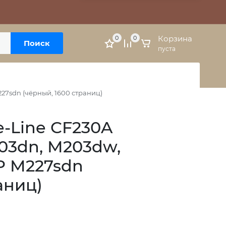
Москва, м. Варшавская, ул. Болотниковская, 5к3
Личный кабинет
Корзина
0
0
Поиск
пуста
27sdn (чёрный, 1600 страниц)
-Line CF230A
03dn, M203dw,
P M227sdn
аниц)