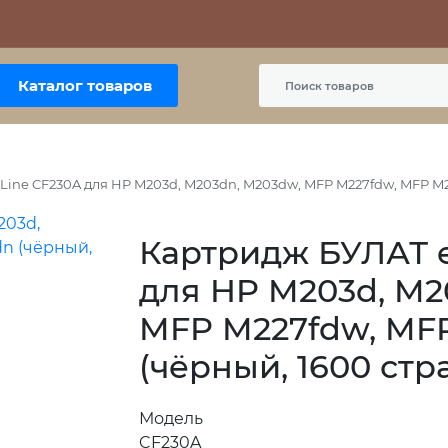
Контакты
Политика сайта
Пользовательское соглашение
Каталог товаров
ine CF230A для HP M203d, M203dn, M203dw, MFP M227fdw, MFP M2
Картридж БУЛАТ e
для HP M203d, M2
MFP M227fdw, MF
(чёрный, 1600 стр
Модель
CF230A