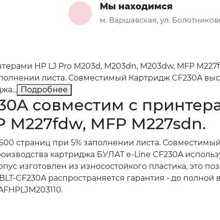
Мы находимся
м. Варшавская, ул. Болотниковс
ерами HP LJ Pro M203d, M203dn, M203dw, MFP M227fd
аполнении листа. Совместимый Картридж CF230A высо
а...
Подробнее
0A совместим с принтера
 M227fdw, MFP M227sdn.
1600 страниц при 5% заполнении листа. Совместимы
производства картриджа БУЛАТ e-Line CF230A испол
пус изготовлен из износостойкого пластика, это по
BLT-CF230A распространяется гарантия - до полной
AFHPLJM203110.