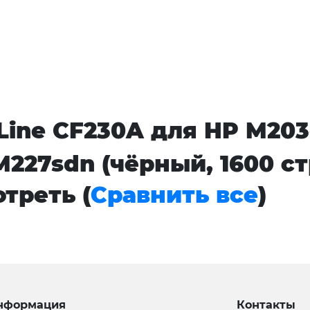
ine CF230A для HP M203
227sdn (чёрный, 1600 с
треть (
Сравнить все
)
нформация
Контакты