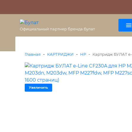
О бренде
Гарантия
ВАЖНО
Оплата
Доставка
+7 (495) 477-56-25
8 (800) 333-38-47
Официальный партнер бренда Булат
-
-
-
Главная
КАРТРИДЖИ
HP
Картридж БУЛАТ e-L
Увеличить