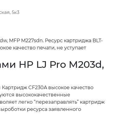
кая, 5к3
w, MFP M227sdn. Ресурс картриджа BLT-
кое качество печати, не уступает
ми HP LJ Pro M203d,
й Картридж CF230A высокое качество
ьзуются высококачественные
зволяет легко “перезаправлять” картридж
 выроботки ресурса заявленного