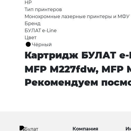
HP
Тип принтеров
Монохромные лазерные принтеры и МФУ
Бренд
БУЛАТ e-Line
Цвет
Чёрный
Картридж БУЛАТ e-L
MFP M227fdw, MFP M
Рекомендуем посмо
Компания
И