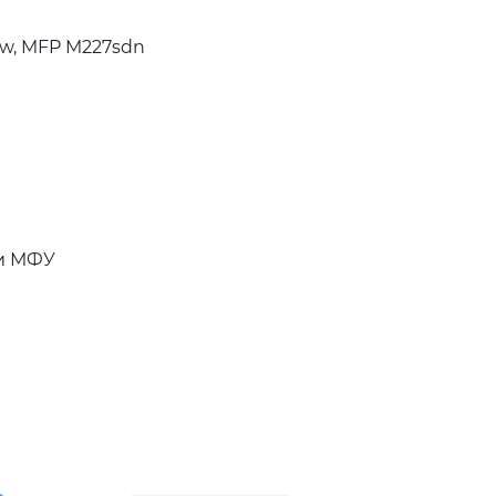
w, MFP M227sdn
и МФУ