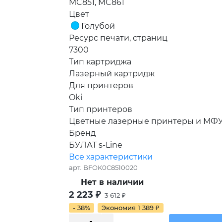
MC851, MC861
Цвет
Голубой
Ресурс печати, страниц
7300
Тип картриджа
Лазерный картридж
Для принтеров
Oki
Тип принтеров
Цветные лазерные принтеры и МФ
Бренд
БУЛАТ s-Line
Все характеристики
арт.
BFOK0C8510020
Нет в наличии
2 223
₽
3 612
₽
- 38%
Экономия
1 389
₽