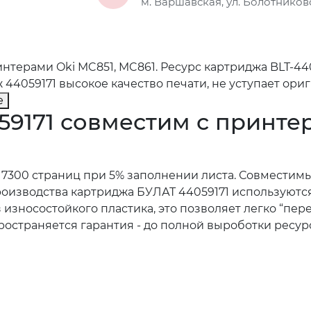
м. Варшавская, ул. Болотниковс
нтерами Oki MC851, MC861. Ресурс картриджа BLT-440
44059171 высокое качество печати, не уступает ори
е
9171 совместим с принтер
т 7300 страниц при 5% заполнении листа. Совместим
 производства картриджа БУЛАТ 44059171 использую
 износостойкого пластика, это позволяет легко “пер
остраняется гарантия - до полной выроботки ресур