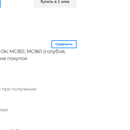
Купить в 1 клик
Сравнить
Oki MC851, MC861 (голубой,
ине покупок
 при получении
блей