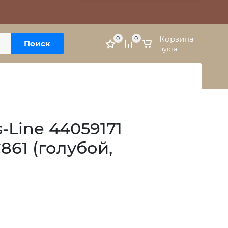
Москва, м. Варшавская, ул. Болотниковская, 5к3
Личный кабинет
Корзина
0
0
Поиск
пуста
-Line 44059171
861 (голубой,