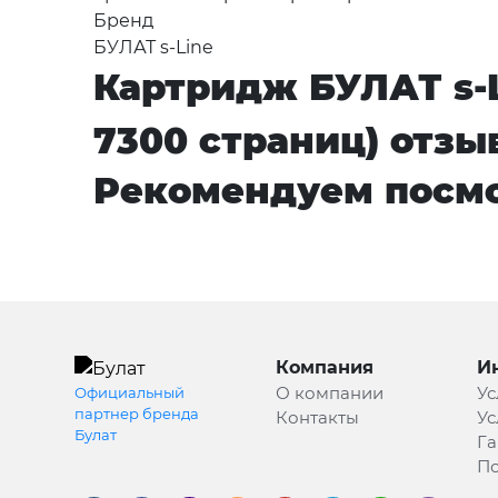
Бренд
БУЛАТ s-Line
Картридж БУЛАТ s-L
7300 страниц) отзы
Рекомендуем посмо
Компания
И
О компании
Ус
Официальный
партнер бренда
Контакты
Ус
Булат
Га
По