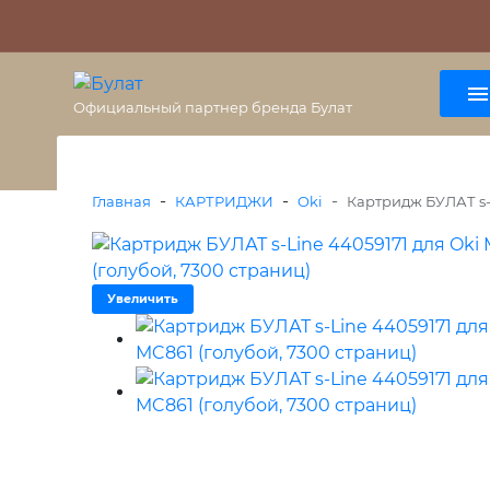
О бренде
Гарантия
ВАЖНО
Оплата
Доставка
+7 (495) 477-56-25
8 (800) 333-38-47
Официальный партнер бренда Булат
-
-
-
Главная
КАРТРИДЖИ
Oki
Картридж БУЛАТ s-L
Увеличить