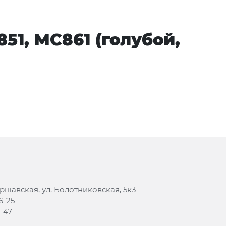
51, MC861 (голубой,
аршавская, ул. Болотниковская, 5к3
6-25
8-47