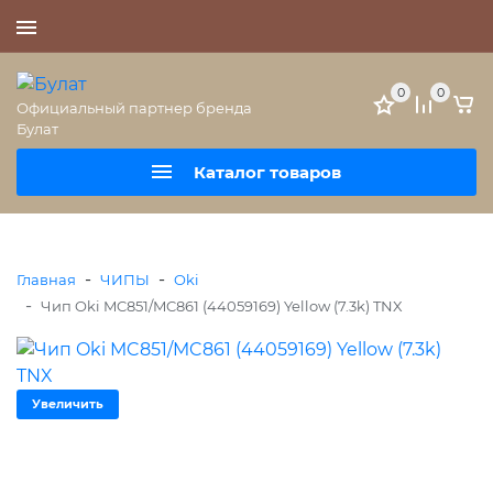
+7 (495) 477-56-25
0
0
Официальный партнер бренда
Булат
Каталог товаров
-
-
Главная
ЧИПЫ
Oki
-
Чип Oki MC851/MC861 (44059169) Yellow (7.3k) TNX
Увеличить