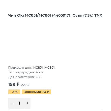
Чип Oki MC851/MC861 (44059171) Cyan (7.3k) TNX
Подходит для:
MC851, MC861
Тип картриджа:
Чип
Для принтеров:
Oki
159
₽
229
₽
- 31%
Экономия 70
₽