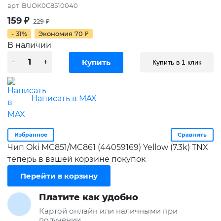
арт.
BUOK0C8510040
159
₽
229
₽
- 31%
Экономия
70
₽
В наличии
Купить в 1 клик
Написать в MAX
Избранное
Сравнить
Чип Oki MC851/MC861 (44059169) Yellow (7.3k) TNX
теперь в вашей корзине покупок
Перейти в корзину
Платите как удобно
Картой онлайн или наличными при
получении