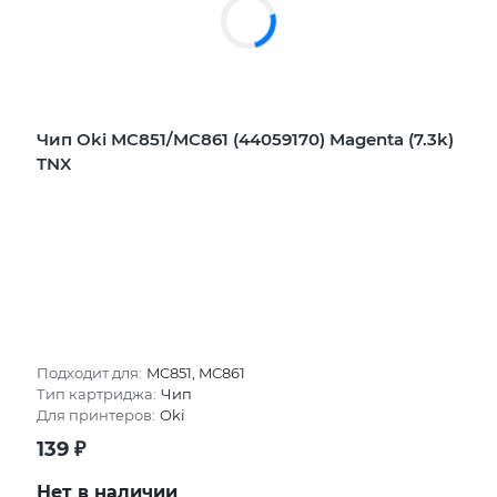
Чип Oki MC851/MC861 (44059170) Magenta (7.3k)
TNX
Подходит для:
MC851, MC861
Тип картриджа:
Чип
Для принтеров:
Oki
139
₽
Нет в наличии