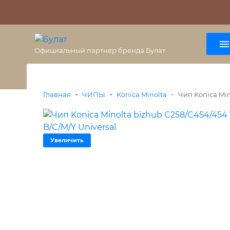
О бренде
Гарантия
ВАЖНО
Оплата
Доставка
+7 (495) 477-56-25
8 (800) 333-38-47
Официальный партнер бренда Булат
-
-
-
Главная
ЧИПЫ
Konica Minolta
Чип Konica Min
Увеличить