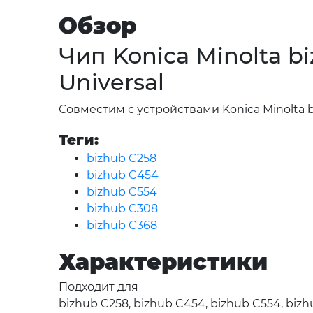
Обзор
Чип Konica Minolta b
Universal
Совместим с устройствами Konica Minolta bi
Теги:
bizhub C258
bizhub C454
bizhub C554
bizhub C308
bizhub C368
Характеристики
Подходит для
bizhub C258, bizhub C454, bizhub C554, bizh