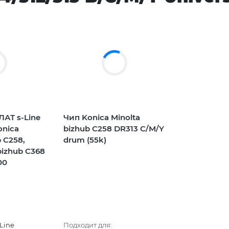
АТ s-Line
Чип Konica Minolta
onica
bizhub C258 DR313 C/M/Y
b C258,
drum (55k)
bizhub C368
00
Line
Подходит для: