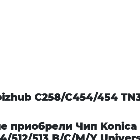
bizhub C258/C454/454 TN3
е приобрели Чип Konica 
/512/513 B/C/M/Y Univer