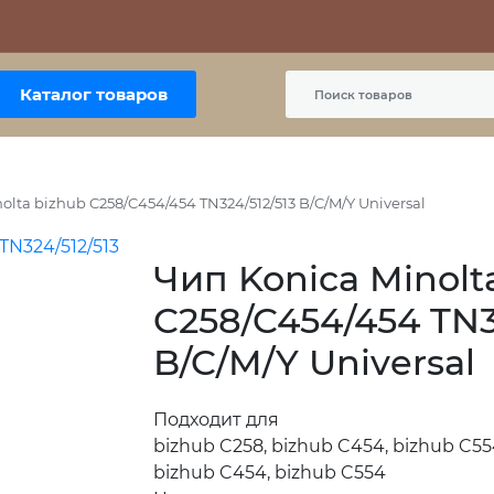
Контакты
Политика сайта
Пользовательское соглашение
Каталог товаров
olta bizhub C258/C454/454 TN324/512/513 B/C/M/Y Universal
Чип Konica Minolt
C258/C454/454 TN3
B/C/M/Y Universal
Подходит для
bizhub C258, bizhub C454, bizhub C55
bizhub C454, bizhub C554