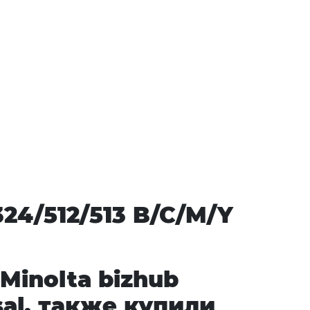
24/512/513 B/C/M/Y
Minolta bizhub
sal, также купили