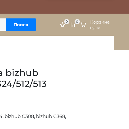
Москва, м. Варшавская, ул. Болотниковская, 5к3
Личный кабинет
Корзина
0
0
Поиск
пуста
a bizhub
24/512/513
4, bizhub C308, bizhub C368,