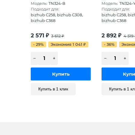
Модель:
TN324-B
Модель:
TN324-
Подходит для:
Подходит для:
bizhub C258, bizhub C308,
bizhub C258, biz
bizhub C368
bizhub C368
2 571
₽
2 892
₽
3 612
₽
4 519
- 29%
Экономия 1 041
₽
- 36%
Эконо
Купить в 1 клик
Купить в 1 кл