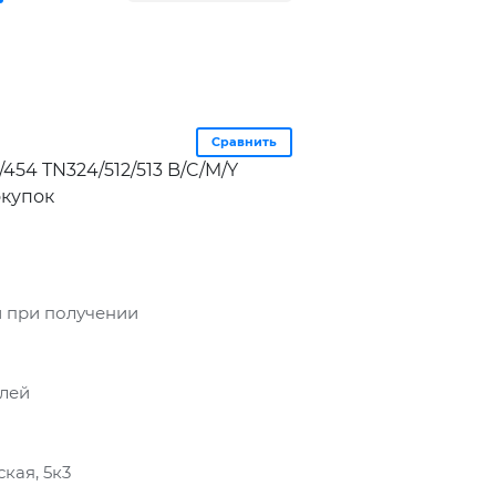
Сравнить
454 TN324/512/513 B/C/M/Y
окупок
 при получении
блей
кая, 5к3