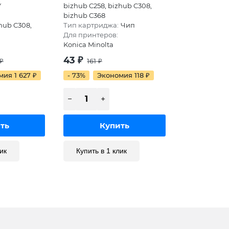
Y
bizhub C258, bizhub C308,
bizhub C368
hub C308,
Тип картриджа:
Чип
Для принтеров:
Konica Minolta
43
₽
₽
161
₽
мия 1 627
₽
- 73%
Экономия 118
₽
ик
Купить в 1 клик