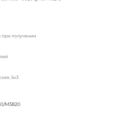
 при получении
блей
кая, 5к3
50/M3820