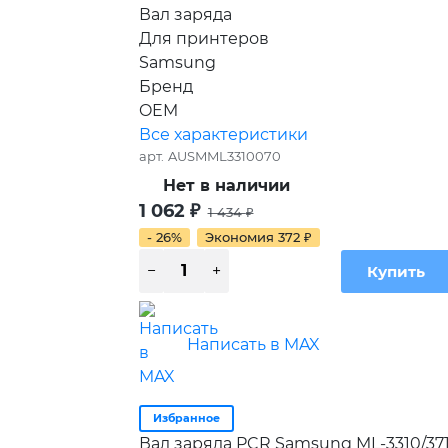
Вал заряда
Для принтеров
Samsung
Бренд
OEM
Все характеристики
арт.
AUSMML3310070
Нет в наличии
1 062
₽
1 434
₽
- 26%
Экономия
372
₽
Написать в MAX
Избранное
Вал заряда PCR Samsung ML-3310/371