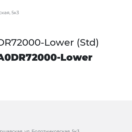
кая, 5к3
DR72000-Lower (Std)
 A0DR72000-Lower
аршавская, ул. Болотниковская, 5к3