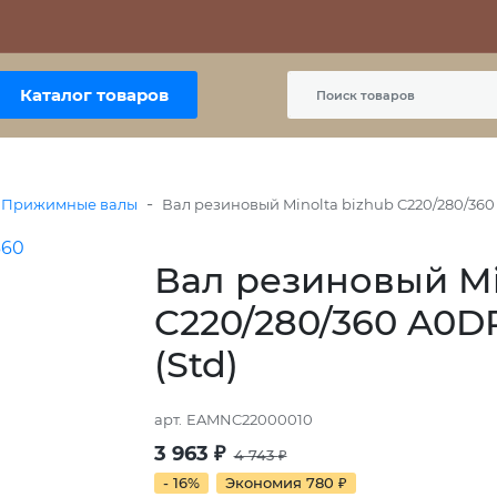
Контакты
Политика сайта
Пользовательское соглашение
Каталог товаров
-
Прижимные валы
Вал резиновый Minolta bizhub C220/280/360
Вал резиновый Mi
C220/280/360 A0D
(Std)
арт.
EAMNC22000010
3 963
₽
4 743
₽
- 16%
Экономия
780
₽