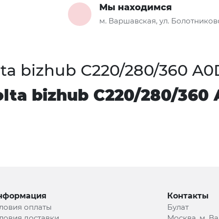
Мы находимся
м. Варшавская, ул. Болотниковс
ta bizhub C220/280/360 A0
lta bizhub C220/280/360
нформация
Контакты
ловия оплаты
Булат
ловия доставки
Москва, м. В