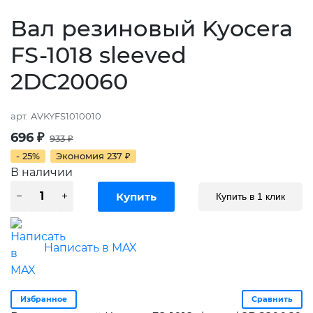
Вал резиновый Kyocera
FS-1018 sleeved
2DC20060
арт.
AVKYFS1010010
696
₽
933
₽
- 25%
Экономия
237
₽
В наличии
Купить в 1 клик
Написать в MAX
Избранное
Сравнить