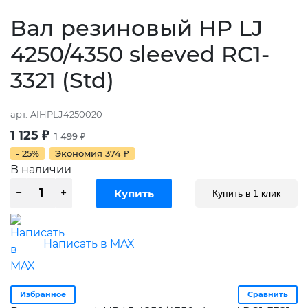
Вал резиновый HP LJ
4250/4350 sleeved RC1-
3321 (Std)
арт.
AIHPLJ4250020
1 125
₽
1 499
₽
- 25%
Экономия
374
₽
В наличии
Купить в 1 клик
Написать в MAX
Избранное
Сравнить