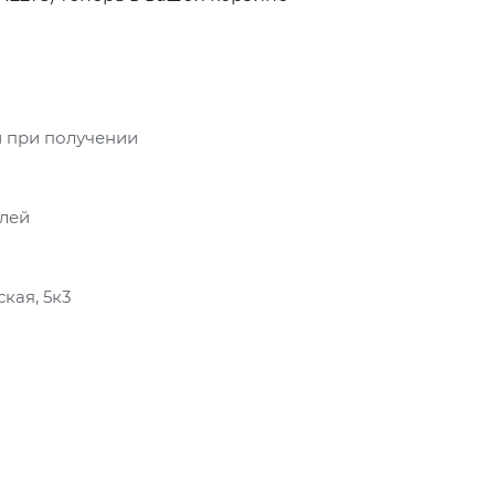
 при получении
блей
кая, 5к3