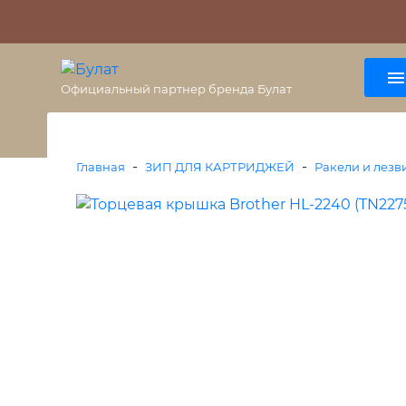
О бренде
Гарантия
ВАЖНО
Оплата
Доставка
+7 (495) 477-56-25
8 (800) 333-38-47
Официальный партнер бренда Булат
-
-
Главная
ЗИП ДЛЯ КАРТРИДЖЕЙ
Ракели и лезв