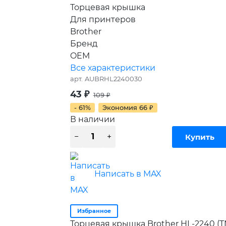
Торцевая крышка
Для принтеров
Brother
Бренд
OEM
Все характеристики
арт.
AUBRHL2240030
43
₽
109
₽
- 61%
Экономия
66
₽
В наличии
Написать в MAX
Избранное
Торцевая крышка Brother HL-2240 (T