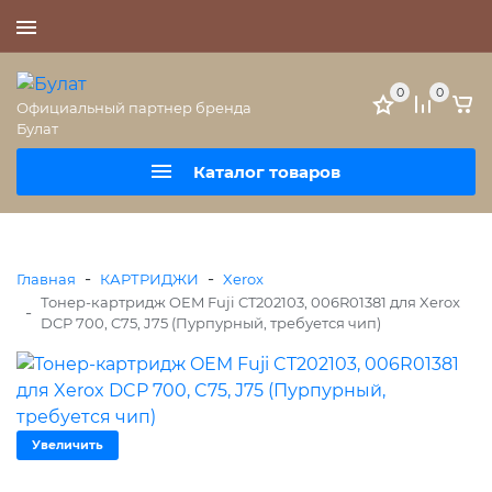
+7 (495) 477-56-25
0
0
Официальный партнер бренда
Булат
Каталог товаров
-
-
Главная
КАРТРИДЖИ
Xerox
Тонер-картридж OEM Fuji CT202103, 006R01381 для Xerox
-
DCP 700, C75, J75 (Пурпурный, требуется чип)
Увеличить