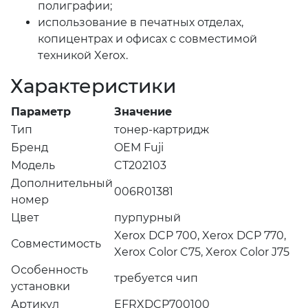
полиграфии;
использование в печатных отделах,
копицентрах и офисах с совместимой
техникой Xerox.
Характеристики
Параметр
Значение
Тип
тонер-картридж
Бренд
OEM Fuji
Модель
CT202103
Дополнительный
006R01381
номер
Цвет
пурпурный
Xerox DCP 700, Xerox DCP 770,
Совместимость
Xerox Color C75, Xerox Color J75
Особенность
требуется чип
установки
Артикул
EFRXDCP700100