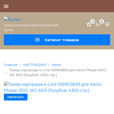
+7 (495) 477-56-25
0
0
Официальный партнер бренда
Булат
Каталог товаров
-
-
Главная
КАРТРИДЖИ
Xerox
Тонер-картридж e-Line 106R03693 для Xerox Phaser 6510,
-
WC 6515 (Голубой, 4300 стр.)
Увеличить