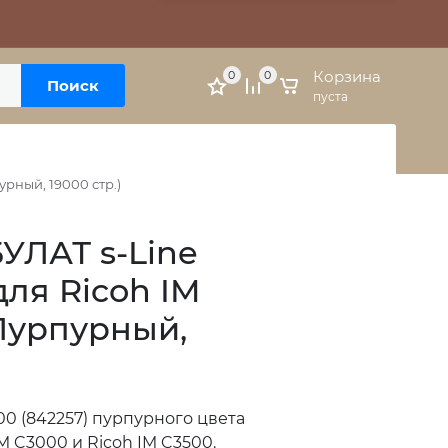
Москва, м. Варшавская, ул. Болотниковская, 5к3
Личный кабинет
Корзина
0
0
Поиск
пуста
урный, 19000 стр.)
УЛАТ s-Line
для Ricoh IM
(Пурпурный,
0 (842257) пурпурного цвета
M C3000 и Ricoh IM C3500.