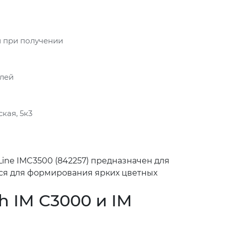
 при получении
блей
кая, 5к3
Line IMC3500 (842257) предназначен для
тся для формирования ярких цветных
h IM C3000 и IM