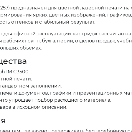
257) предназначен для цветной лазерной печати на 
рмирования ярких цветных изображений, графиков,
сть оттенков и стабильный результат.
ит для офисной эксплуатации: картридж рассчитан н
я рабочих групп, бухгалтерии, отделов продаж, уче
больших объёмах.
щества
oh IM C3500.
тной печати.
стандартном заполнении.
печати документов, графики и презентационных мат
 что упрощает подбор расходного материала.
овара в исходном описании.
ия
езен там, где важно поддерживать бесперебойную р