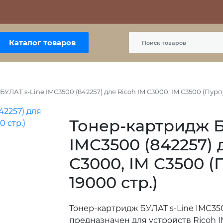
Контакты
Политика сайта
Пользовательское соглашение
Каталог товаров
УЛАТ s-Line IMC3500 (842257) для Ricoh IM C3000, IM C3500 (Пурп
Тонер-картридж Б
IMC3500 (842257) 
C3000, IM C3500 
19000 стр.)
Тонер-картридж БУЛАТ s-Line IMC350
предназначен для устройств Ricoh I