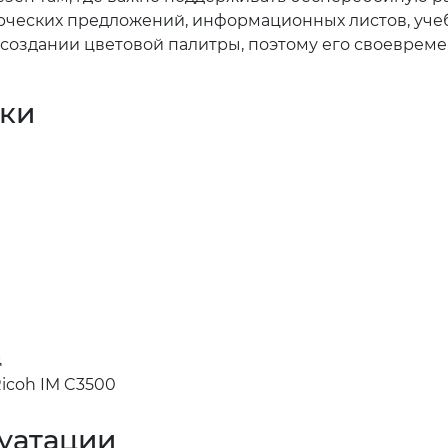
ерческих предложений, информационных листов, уч
 создании цветовой палитры, поэтому его своеврем
ики
ц
Ricoh IM C3500
уатации