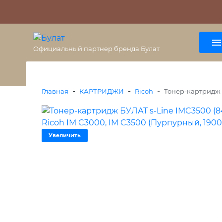
О бренде
Гарантия
ВАЖНО
Оплата
Доставка
+7 (495) 477-56-25
8 (800) 333-38-47
Официальный партнер бренда Булат
-
-
-
Главная
КАРТРИДЖИ
Ricoh
Тонер-картридж Б
Увеличить