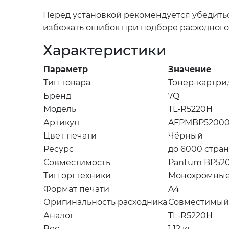
Перед установкой рекомендуется убедитьс
избежать ошибок при подборе расходного 
Характеристики
Параметр
Значение
Тип товара
Тонер-картри
Бренд
7Q
Модель
TL-R5220H
Артикул
AFPMBP5200
Цвет печати
Чёрный
Ресурс
до 6000 стра
Совместимость
Pantum BP520
Тип оргтехники
Монохромные
Формат печати
A4
Оригинальность расходника
Совместимый
Аналог
TL-R5220H
Вес
1.12 кг