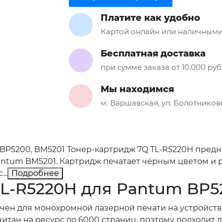
Платите как удобно
Картой онлайн или наличными
Бесплатная доставка
при сумме заказа от 10.000 ру
Мы находимся
м. Варшавская, ул. Болотниковс
 BP5200, BM5201 Тонер-картридж 7Q TL-R5220H пред
antum BM5201. Картридж печатает чёрным цветом и р
..
Подробнее
L-R5220H для Pantum BP5
ен для монохромной лазерной печати на устройств
итан на ресурс до 6000 страниц, поэтому подходит 