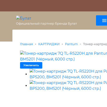
О бренде
Гарантия
ВАЖНО
Оплата
Доставка
+7 (495) 477-56-25
8 (800) 333-38-47
Официальный партнер бренда Булат
-
-
-
Главная
КАРТРИДЖИ
Pantum
Тонер-картрид
Увеличить