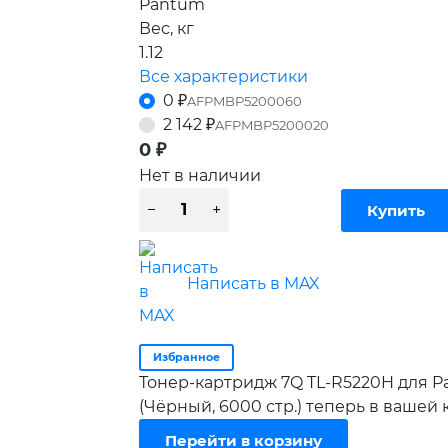
Pantum
Вес, кг
1.12
Все характеристики
0
₽
AFPMBP5200060
2 142
₽
AFPMBP5200020
0
₽
Нет в наличии
Написать в MAX
Избранное
Тонер-картридж 7Q TL-R5220H для P
(Чёрный, 6000 стр.) теперь в вашей
Перейти в корзину