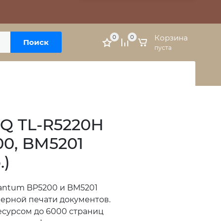
Москва, м. Варшавская, ул. Болотниковская, 5к3
Личный кабинет
Корзина
0
0
Поиск
пуста
Q TL-R5220H
0, BM5201
.)
Pantum BP5200 и BM5201
ерной печати документов.
сурсом до 6000 страниц