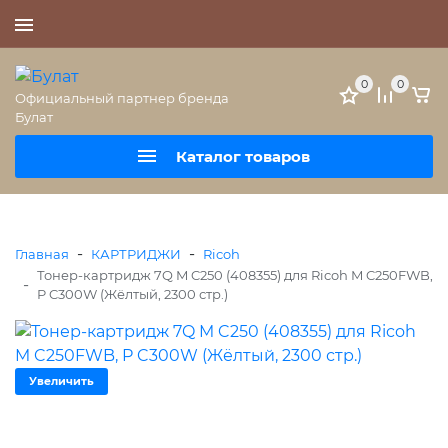
+7 (495) 477-56-25
0
0
Официальный партнер бренда
Булат
Каталог товаров
-
-
Главная
КАРТРИДЖИ
Ricoh
Тонер-картридж 7Q M C250 (408355) для Ricoh M C250FWB,
-
P C300W (Жёлтый, 2300 стр.)
Увеличить