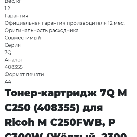
Вес, кг
1.2
Гарантия
Официальная гарантия производителя 12 мес.
Оригинальность расходника
Совместимый
Серия
7Q
Аналог
408355
Формат печати
A4
Тонер-картридж 7Q M
C250 (408355) для
Ricoh M C250FWB, P
C300W (Жёлтый, 2300