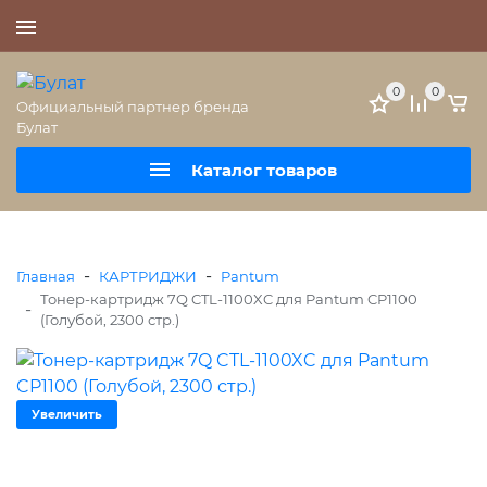
+7 (495) 477-56-25
0
0
Официальный партнер бренда
Булат
Каталог товаров
-
-
Главная
КАРТРИДЖИ
Pantum
Тонер-картридж 7Q CTL-1100XC для Pantum CP1100
-
(Голубой, 2300 стр.)
Увеличить