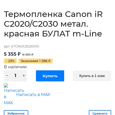
Термопленка Canon iR
C2020/C2030 метал.
красная БУЛАТ m-Line
арт.
ETCN0C2020010
5 355
₽
6 951
₽
- 23%
Экономия
1 596
₽
В наличии
Купить в 1 клик
Написать в MAX
Избранное
Сравнить