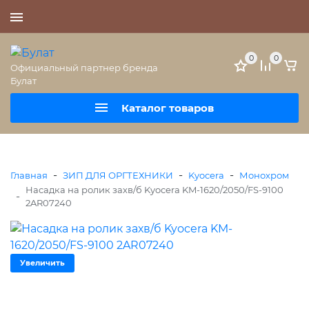
+7 (495) 477-56-25
0
0
Официальный партнер бренда
Булат
Каталог товаров
-
-
-
Главная
ЗИП ДЛЯ ОРГТЕХНИКИ
Kyocera
Монохром
Насадка на ролик захв/б Kyocera KM-1620/2050/FS-9100
-
2AR07240
Увеличить