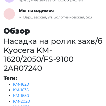
при сумме заказа от 10.000 рублей
Мы находимся
м. Варшавская, ул. Болотниковская, 5к3
Обзор
Насадка на ролик захв/б
Kyocera KM-
1620/2050/FS-9100
2AR07240
Теги:
KM-1620
KM-1635
KM-1650
KM-2020