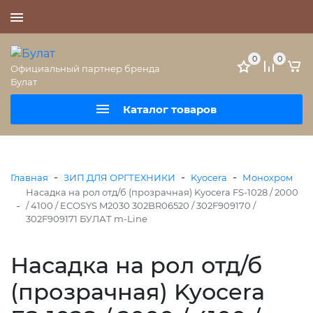
+7 (495) 477-56-25
0
0
Официальный партнер бренда
Булат
Каталог товаров
-
-
-
Главная
ЗИП ДЛЯ ОРГТЕХНИКИ
Kyocera
Монохром
Насадка на рол отд/б (прозрачная) Kyocera FS-1028 / 2000
-
/ 4100 / ECOSYS M2030 302BR06520 / 302F909170 /
302F909171 БУЛАТ m-Line
Насадка на рол отд/б
(прозрачная) Kyocera