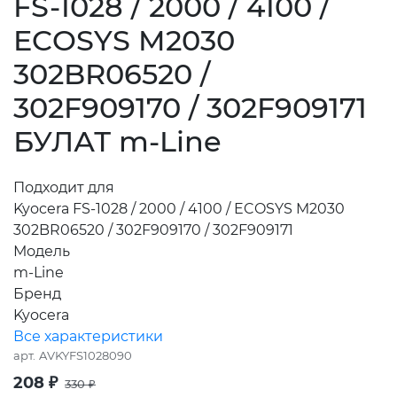
FS-1028 / 2000 / 4100 /
ECOSYS M2030
302BR06520 /
302F909170 / 302F909171
БУЛАТ m-Line
Подходит для
Kyocera FS-1028 / 2000 / 4100 / ECOSYS M2030
302BR06520 / 302F909170 / 302F909171
Модель
m-Line
Бренд
Kyocera
Все характеристики
арт.
AVKYFS1028090
208
₽
330
₽