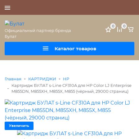
+7 (495) 477-56-25
0
0
Официальный партнер бренда
Булат
Каталог товаров
-
-
Главная
КАРТРИДЖИ
HP
Картридж БУЛАТ s-Line CF310A для HP Color LJ Enterprise
-
M855DN, M855XH, M855X, M855 (чёрный, 29000 страниц)
Увеличить