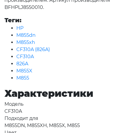
производителем. Артикул производителя
BFHPLJ8550010.
Теги:
HP
M855dn
M855xh
CF310A (826A)
CF310A
826A
M855X
M855
Характеристики
Модель
CF310A
Подходит для
M855DN, M855XH, M855X, M855
Цвет