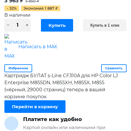
3 963
₽
5 850
₽
- 32%
Экономия
1 887
₽
В наличии
Купить в 1 клик
Написать в MAX
Избранное
Сравнить
Картридж БУЛАТ s-Line CF310A для HP Color LJ
Enterprise M855DN, M855XH, M855X, M855
(чёрный, 29000 страниц) теперь в вашей
корзине покупок
Перейти в корзину
Платите как удобно
Картой онлайн или наличными при