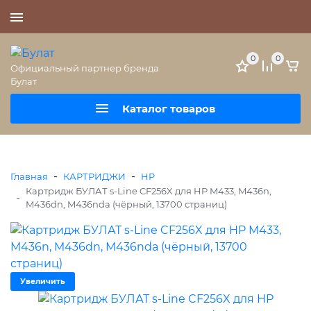
+7 (495) 477-56-25
0
0
Официальный партнер бренда
Булат
Каталог товаров
-
-
Главная
КАРТРИДЖИ
HP
Картридж БУЛАТ s-Line CF256X для HP M433, M436n,
-
M436dn, M436nda (чёрный, 13700 страниц)
Увеличить