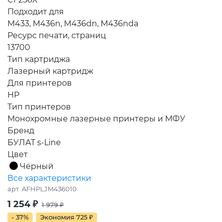
Подходит для
M433, M436n, M436dn, M436nda
Ресурс печати, страниц
13700
Тип картриджа
Лазерный картридж
Для принтеров
HP
Тип принтеров
Монохромные лазерные принтеры и МФУ
Бренд
БУЛАТ s-Line
Цвет
Чёрный
Все характеристики
арт.
AFHPLJM436010
1 254
₽
1 979
₽
- 37%
Экономия
725
₽