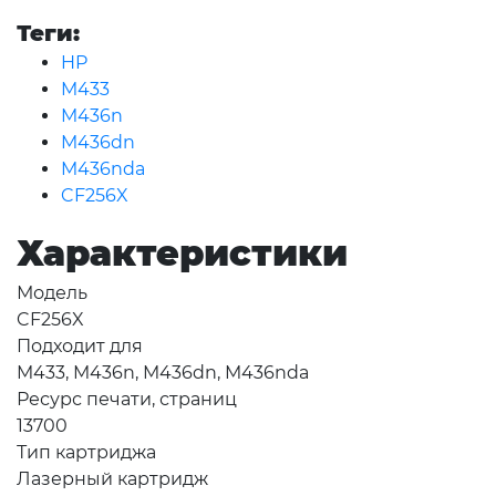
Теги:
HP
M433
M436n
M436dn
M436nda
CF256X
Характеристики
Модель
CF256X
Подходит для
M433, M436n, M436dn, M436nda
Ресурс печати, страниц
13700
Тип картриджа
Лазерный картридж