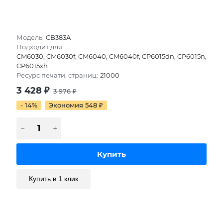
Модель:
CB383A
Подходит для:
CM6030, CM6030f, CM6040, CM6040f, CP6015dn, CP6015n,
CP6015xh
Ресурс печати, страниц:
21000
3 428
₽
3 976
₽
- 14%
Экономия 548
₽
Купить в 1 клик