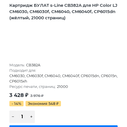
Картридж БУЛАТ s-Line CB382A для HP Color LJ
CM6030, CM6030f, CM6040, CM6040f, CP6015dn
(жёлтый, 21000 страниц)
Модель:
CB382A
Подходит для:
CM6030, CM6030f, CM6040, CM6040f, CP6015dn, CP6015n,
CP6015xh
Ресурс печати, страниц:
21000
3 428
₽
3 976
₽
- 14%
Экономия 548
₽