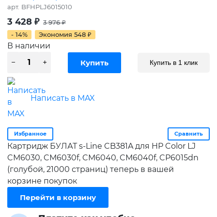
арт.
BFHPLJ6015010
3 428
₽
3 976
₽
- 14%
Экономия
548
₽
В наличии
Купить в 1 клик
Написать в MAX
Избранное
Сравнить
Картридж БУЛАТ s-Line CB381A для HP Color LJ
CM6030, CM6030f, CM6040, CM6040f, CP6015dn
(голубой, 21000 страниц) теперь в вашей
корзине покупок
Перейти в корзину