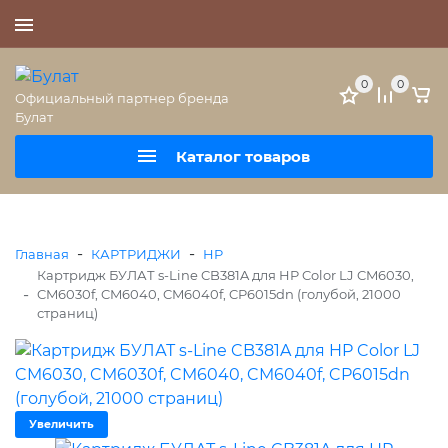
+7 (495) 477-56-25
0
0
Официальный партнер бренда
Булат
Каталог товаров
-
-
Главная
КАРТРИДЖИ
HP
Картридж БУЛАТ s-Line CB381A для HP Color LJ CM6030,
-
CM6030f, CM6040, CM6040f, CP6015dn (голубой, 21000
страниц)
Увеличить