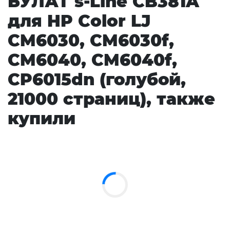
БУЛАТ s-Line CB381A
для HP Color LJ
CM6030, CM6030f,
CM6040, CM6040f,
CP6015dn (голубой,
21000 страниц), также
купили