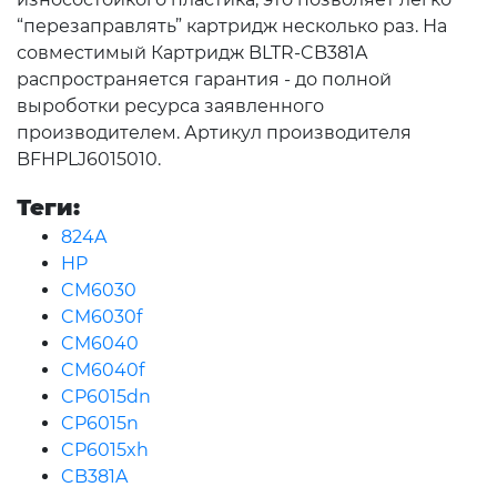
“перезаправлять” картридж несколько раз. На
совместимый Картридж BLTR-CB381A
распространяется гарантия - до полной
выроботки ресурса заявленного
производителем. Артикул производителя
BFHPLJ6015010.
Теги:
824A
HP
CM6030
CM6030f
CM6040
CM6040f
CP6015dn
CP6015n
CP6015xh
CB381A