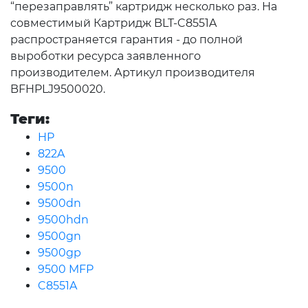
“перезаправлять” картридж несколько раз. На
совместимый Картридж BLT-C8551A
распространяется гарантия - до полной
выроботки ресурса заявленного
производителем. Артикул производителя
BFHPLJ9500020.
Теги:
HP
822A
9500
9500n
9500dn
9500hdn
9500gn
9500gp
9500 MFP
C8551A