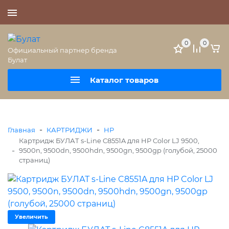
+7 (495) 477-56-25
0
0
Официальный партнер бренда
Булат
Каталог товаров
-
-
Главная
КАРТРИДЖИ
HP
Картридж БУЛАТ s-Line C8551A для HP Color LJ 9500,
-
9500n, 9500dn, 9500hdn, 9500gn, 9500gp (голубой, 25000
страниц)
Увеличить