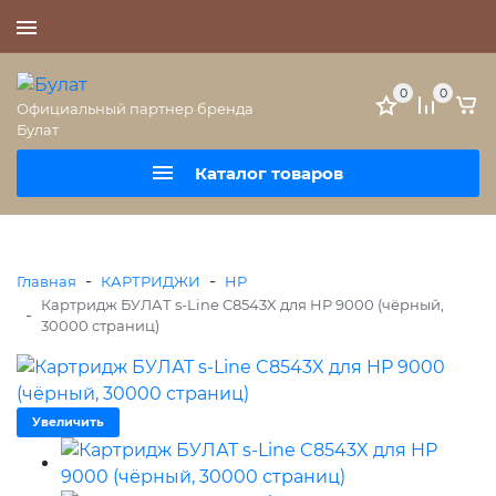
+7 (495) 477-56-25
0
0
Официальный партнер бренда
Булат
Каталог товаров
-
-
Главная
КАРТРИДЖИ
HP
Картридж БУЛАТ s-Line C8543X для HP 9000 (чёрный,
-
30000 страниц)
Увеличить