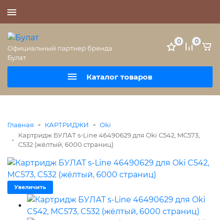
+7 (495) 477-56-25
0
0
Официальный партнер бренда
Булат
Каталог товаров
-
-
Главная
КАРТРИДЖИ
Oki
Картридж БУЛАТ s-Line 46490629 для Oki C542, MC573,
-
C532 (жёлтый, 6000 страниц)
Увеличить