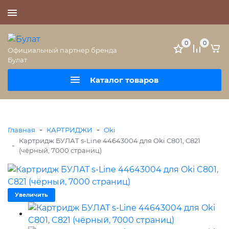
+7 (495) 477-56-25
0
0
Официальный партнер бренда
Булат
Каталог товаров
-
-
Главная
КАРТРИДЖИ
Oki
Картридж БУЛАТ s-Line 44643004 для Oki C801, C821
-
(чёрный, 7000 страниц)
Увеличить