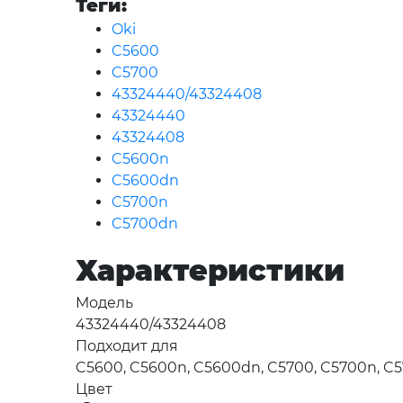
Теги:
Oki
C5600
C5700
43324440/43324408
43324440
43324408
C5600n
C5600dn
C5700n
C5700dn
Характеристики
Модель
43324440/43324408
Подходит для
C5600, C5600n, C5600dn, C5700, C5700n, C
Цвет