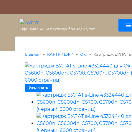
О бренде
Гарантия
ВАЖНО
Оплата
Доставка
+7 (495) 477-56-25
8 (800) 333-38-47
Официальный партнер бренда Булат
-
-
-
Главная
КАРТРИДЖИ
Oki
Картридж БУЛАТ s-
Увеличить