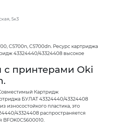
кая, 5к3
00, C5700n, C5700dn. Ресурс картриджа
тридж 43324440/43324408 высокое
 с принтерами Oki
n.
. Совместимый Картридж
картриджа БУЛАТ 43324440/43324408
з износостойкого пластика, это
324440/43324408 распространяется
ля BFOK0C5600010.