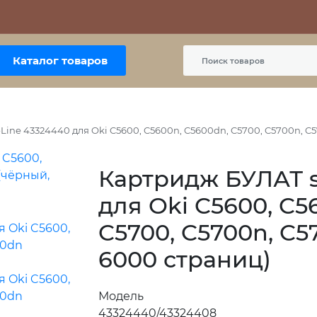
Контакты
Политика сайта
Пользовательское соглашение
Каталог товаров
Line 43324440 для Oki C5600, C5600n, C5600dn, C5700, C5700n, C
Картридж БУЛАТ s
для Oki C5600, C5
C5700, C5700n, C5
6000 страниц)
Модель
43324440/43324408