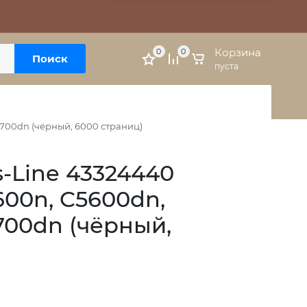
Москва, м. Варшавская, ул. Болотниковская, 5к3
Личный кабинет
Корзина
0
0
Поиск
пуста
5700dn (чёрный, 6000 страниц)
-Line 43324440
600n, C5600dn,
700dn (чёрный,