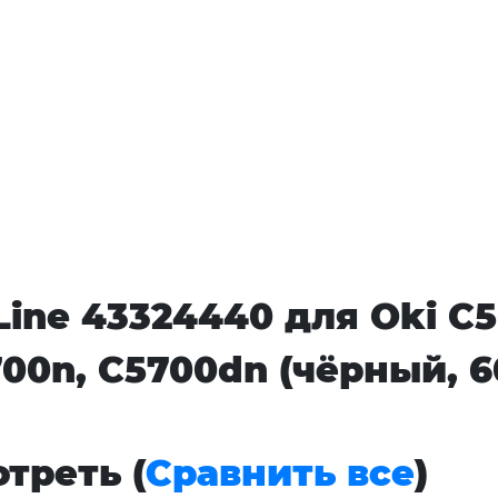
ine 43324440 для Oki C5
700n, C5700dn (чёрный, 
треть (
Сравнить все
)