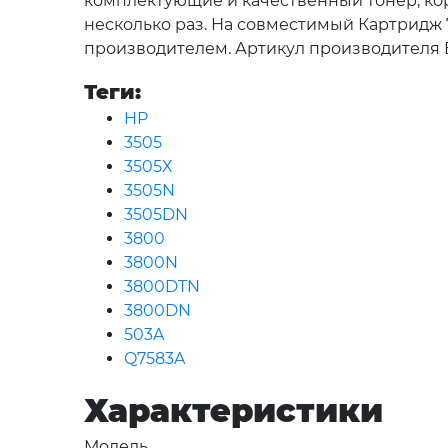
комплектующие и качественный тонер, кор
несколько раз. На совместимый Картридж 
производителем. Артикул производителя 
Теги:
HP
3505
3505X
3505N
3505DN
3800
3800N
3800DTN
3800DN
503A
Q7583A
Характеристики
Модель