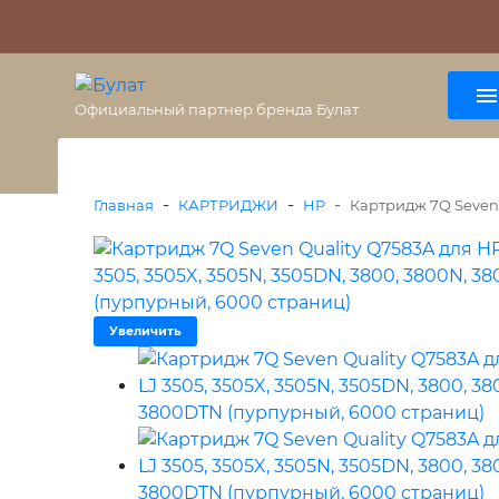
О бренде
Гарантия
ВАЖНО
Оплата
Доставка
+7 (495) 477-56-25
8 (800) 333-38-47
Официальный партнер бренда Булат
-
-
-
Главная
КАРТРИДЖИ
HP
Картридж 7Q Seven 
Увеличить