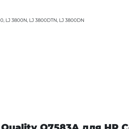
800, LJ 3800N, LJ 3800DTN, LJ 3800DN
uality Q7583A для HP Co