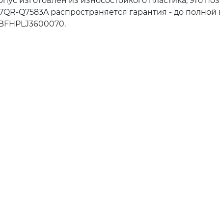
пус изготовлен из износостойкого пластика, это по
7QR-Q7583A распространяется гарантия - до полной
BFHPLJ3600070.