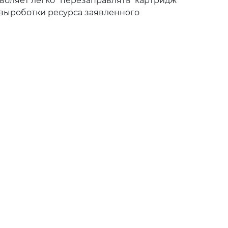
зволяет легко “перезаправлять” картридж
 выроботки ресурса заявленного