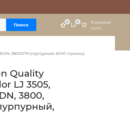
Москва, м. Варшавская, ул. Болотниковская, 5к3
Личный кабинет
Корзина
0
0
Поиск
пуста
 3800N, 3800DTN (пурпурный, 6000 страниц)
n Quality
or LJ 3505,
DN, 3800,
пурпурный,