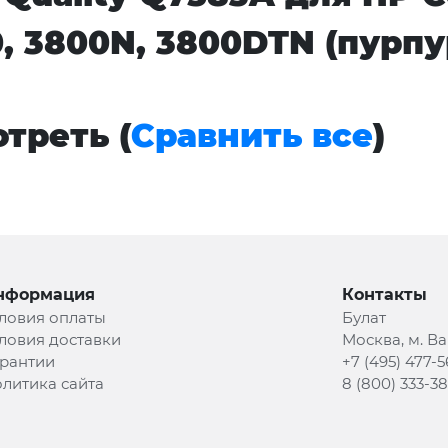
0, 3800N, 3800DTN (пурп
треть (
Сравнить все
)
нформация
Контакты
ловия оплаты
Булат
ловия доставки
Москва, м. В
рантии
+7 (495) 477-5
литика сайта
8 (800) 333-3