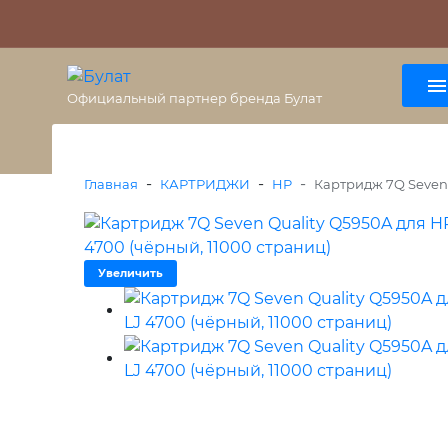
О бренде
Гарантия
ВАЖНО
Оплата
Доставка
+7 (495) 477-56-25
8 (800) 333-38-47
Официальный партнер бренда Булат
-
-
-
Главная
КАРТРИДЖИ
HP
Картридж 7Q Seven 
Увеличить