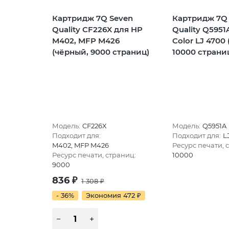
Картридж 7Q Seven
Картридж 7Q
Quality CF226X для HP
Quality Q5951
M402, MFP M426
Color LJ 4700
(чёрный, 9000 страниц)
10000 страни
Модель:
CF226X
Модель:
Q5951A
Подходит для:
Подходит для:
L
M402, MFP M426
Ресурс печати, 
Ресурс печати, страниц:
10000
9000
836
₽
1 308
₽
- 36%
Экономия 472
₽