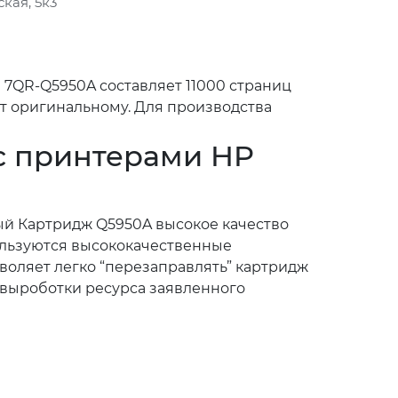
кая, 5к3
а 7QR-Q5950A составляет 11000 страниц
ет оригинальному. Для производства
 с принтерами HP
ый Картридж Q5950A высокое качество
пользуются высококачественные
зволяет легко “перезаправлять” картридж
 выроботки ресурса заявленного