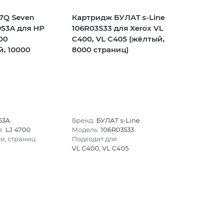
7Q Seven
Картридж БУЛАТ s-Line
953A для HP
106R03533 для Xerox VL
00
C400, VL C405 (жёлтый,
, 10000
8000 страниц)
53A
Бренд:
БУЛАТ s-Line
:
LJ 4700
Модель:
106R03533
и, страниц:
Подходит для:
VL C400, VL C405