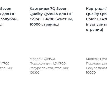
 Seven
Картридж 7Q Seven
Картридж 
A для HP
Quality Q5952A для HP
Quality Q5
 (голубой,
Color LJ 4700 (жёлтый,
Color LJ 47
ц)
10000 страниц)
(пурпурный
страниц)
Модель:
Q5952A
Модель:
Q59
J 4700
Подходит для:
LJ 4700
Подходит для
страниц:
Ресурс печати, страниц:
Ресурс печат
10000
10000