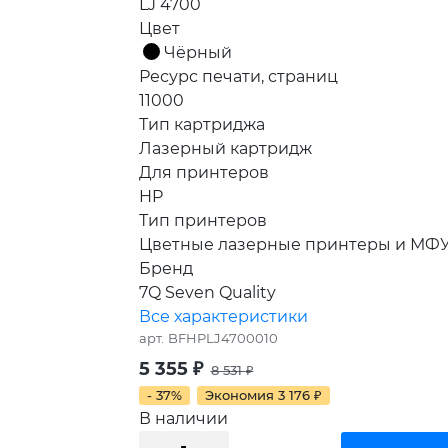
LJ 4700
Цвет
Чёрный
Ресурс печати, страниц
11000
Тип картриджа
Лазерный картридж
Для принтеров
HP
Тип принтеров
Цветные лазерные принтеры и МФ
Бренд
7Q Seven Quality
Все характеристики
арт.
BFHPLJ4700010
5 355
₽
8 531
₽
- 37%
Экономия
3 176
₽
В наличии