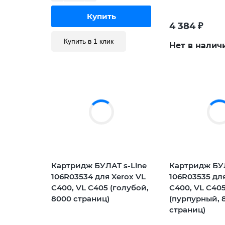
4 384
₽
Купить в 1 клик
Нет в налич
Картридж БУЛАТ s-Line
Картридж БУЛ
106R03534 для Xerox VL
106R03535 для
C400, VL C405 (голубой,
C400, VL C40
8000 страниц)
(пурпурный, 
страниц)