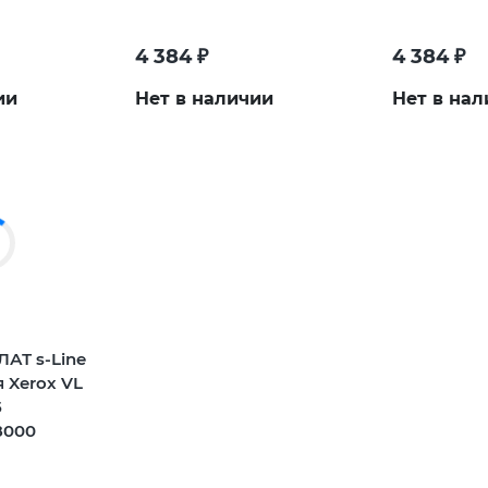
4 384
₽
4 384
₽
ии
Нет в наличии
Нет в нал
АТ s-Line
 Xerox VL
5
8000