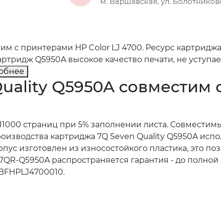
м. Варшавская, ул. Болотниковс
им с принтерами HP Color LJ 4700. Ресурс картридж
ртридж Q5950A высокое качество печати, не уступа
обнее
uality Q5950A совместим
11000 страниц при 5% заполнении листа. Совместим
производства картриджа 7Q Seven Quality Q5950A ис
пус изготовлен из износостойкого пластика, это по
7QR-Q5950A распространяется гарантия - до полной
BFHPLJ4700010.