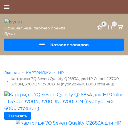
+7 (495) 477-56-25
0
0
Официальный партнер бренда
Булат
Каталог товаров
-
-
Главная
КАРТРИДЖИ
HP
Картридж 7Q Seven Quality Q2683A для HP Color LJ 3700,
-
3700N, 3700DN, 3700DTN (пурпурный, 6000 страниц)
Увеличить