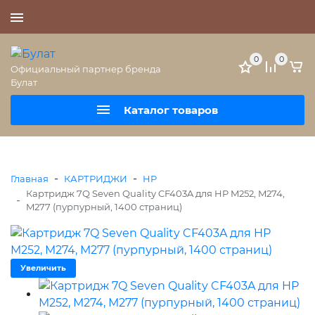
+7 (495) 477-56-25
0
0
Официальный партнер бренда
Булат
Каталог товаров
-
-
Главная
КАРТРИДЖИ
HP
Картридж 7Q Seven Quality CF403A для HP M252, M274,
-
M277 (пурпурный, 1400 страниц)
Увеличить