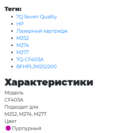
Теги:
7Q Seven Quality
HP
Лазерный картридж
M252
M274
M277
7Q-CF403A
BFHPLJM252200
Характеристики
Модель
CF403A
Подходит для
M252, M274, M277
Цвет
Пурпурный