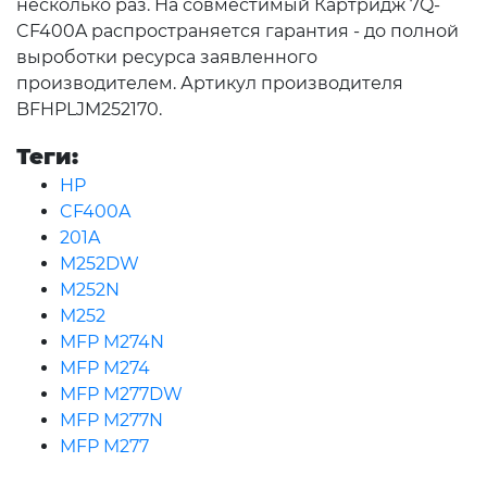
несколько раз. На совместимый Картридж 7Q-
CF400A распространяется гарантия - до полной
выроботки ресурса заявленного
производителем. Артикул производителя
BFHPLJM252170.
Теги:
HP
CF400A
201A
M252DW
M252N
M252
MFP M274N
MFP M274
MFP M277DW
MFP M277N
MFP M277