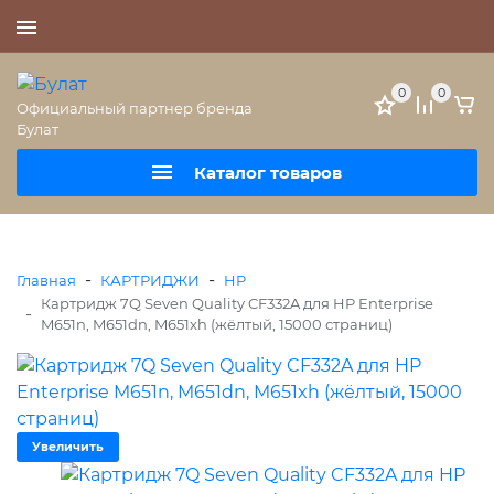
+7 (495) 477-56-25
0
0
Официальный партнер бренда
Булат
Каталог товаров
-
-
Главная
КАРТРИДЖИ
HP
Картридж 7Q Seven Quality CF332A для HP Enterprise
-
M651n, M651dn, M651xh (жёлтый, 15000 страниц)
Увеличить