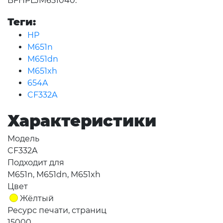
BFHPLJM651040.
Теги:
HP
M651n
M651dn
M651xh
654A
CF332A
Характеристики
Модель
CF332A
Подходит для
M651n, M651dn, M651xh
Цвет
Жёлтый
Ресурс печати, страниц
15000