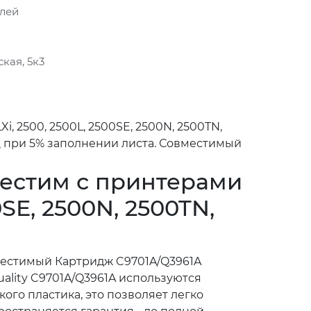
блей
кая, 5к3
i, 2500, 2500L, 2500SE, 2500N, 2500TN,
иц при 5% заполнении листа. Совместимый
местим с принтерами
00SE, 2500N, 2500TN,
вместимый Картридж C9701A/Q3961A
uality C9701A/Q3961A используются
го пластика, это позволяет легко