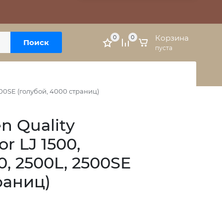
Москва, м. Варшавская, ул. Болотниковская, 5к3
Личный кабинет
Корзина
0
0
Поиск
пуста
2500SE (голубой, 4000 страниц)
n Quality
r LJ 1500,
00, 2500L, 2500SE
раниц)