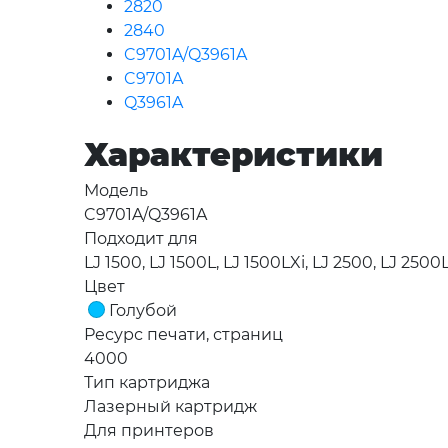
2820
2840
C9701A/Q3961A
C9701A
Q3961A
Характеристики
Модель
C9701A/Q3961A
Подходит для
LJ 1500, LJ 1500L, LJ 1500LXi, LJ 2500, LJ 250
Цвет
Голубой
Ресурс печати, страниц
4000
Тип картриджа
Лазерный картридж
Для принтеров