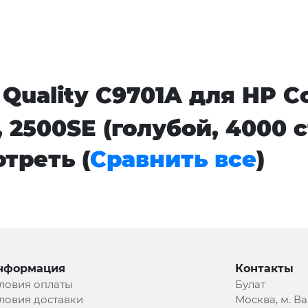
uality C9701A для HP Col
L, 2500SE (голубой, 4000
треть (
Сравнить все
)
нформация
Контакты
ловия оплаты
Булат
ловия доставки
Москва, м. В