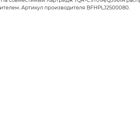
. На совместимый Картридж 7QR-C9701A/Q3961A распр
ителем. Артикул производителя BFHPLJ2500080.