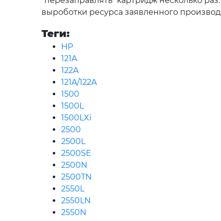
“перезаправлять” картридж несколько раз
выроботки ресурса заявленного производ
Теги:
HP
121A
122A
121A/122A
1500
1500L
1500LXi
2500
2500L
2500SE
2500N
2500TN
2550L
2550LN
2550N