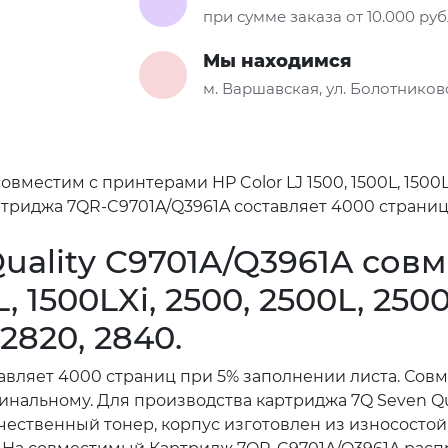
при сумме заказа от 10.000 ру
Мы находимся
м. Варшавская, ул. Болотниковс
вместим с принтерами HP Color LJ 1500, 1500L, 1500LX
 картриджа 7QR-C9701A/Q3961A составляет 4000 стран
uality C9701A/Q3961A сов
L, 1500LXi, 2500, 2500L, 25
2820, 2840.
тавляет 4000 страниц при 5% заполнении листа. Со
гинальному. Для производства картриджа 7Q Seven Q
ственный тонер, корпус изготовлен из износостойко