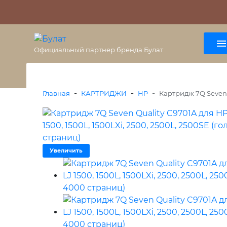
О бренде
Гарантия
ВАЖНО
Оплата
Доставка
+7 (495) 477-56-25
8 (800) 333-38-47
Официальный партнер бренда Булат
-
-
-
Главная
КАРТРИДЖИ
HP
Картридж 7Q Seven Q
Увеличить